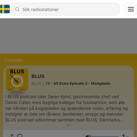
Podcasts
BLUS
BLUS
|
13 - All Stars Episode 2 - Madglæde
I BLUS podcast taler Søren Kyed, gastronomisk chef ved
Dansk Cater, med dygtige kolleger fra foodservice, som alle
har hånden på kogepladen og spændende viden, erfaring og
indsigter at dele om råvarer, tendenser, smage og metoder.
BLUS podcast udkommer sammen med BLUS, Danmarks
gastronomiske foodservice magasin, to gange om året og er
bragt til dig af AB Catering, BC Catering og inco Cash & Carry.
1