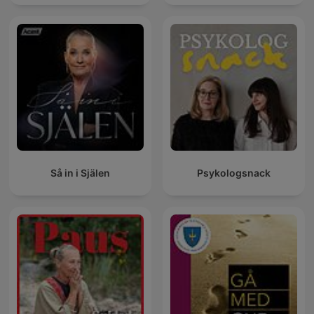
Så in i Själen
Psykologsnack