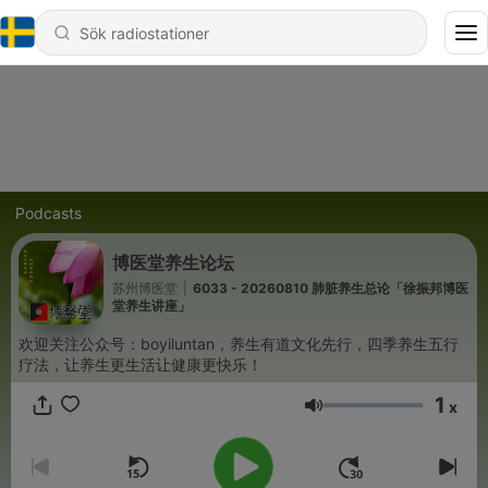
Podcasts
博医堂养生论坛
苏州博医堂
|
6033 - 20260810 肺脏养生总论「徐振邦博医
堂养生讲座」
欢迎关注公众号：boyiluntan，养生有道文化先行，四季养生五行
疗法，让养生更生活让健康更快乐！
1
x
Volym