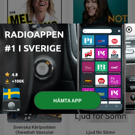
The Mel Robbins Podcast
Not Fanny Anymore
HÄMTA APP
Svenska Kärlpodden
(Swedish Vascular
Ljud för Sömn