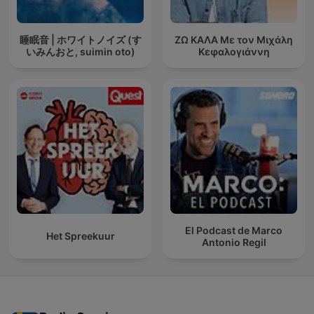
睡眠音 | ホワイトノイズ (す
ΖΩ ΚΑΛΑ Με τον Μιχάλη
いみんおと, suimin oto)
Κεφαλογιάννη
El Podcast de Marco
Het Spreekuur
Antonio Regil