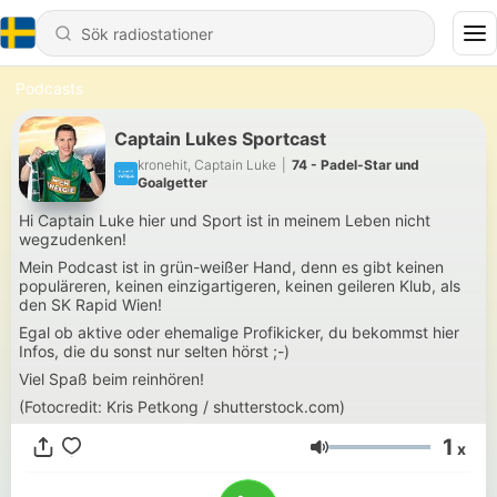
Podcasts
Captain Lukes Sportcast
kronehit, Captain Luke
|
74 - Padel-Star und
Goalgetter
Hi Captain Luke hier und Sport ist in meinem Leben nicht
wegzudenken!
Mein Podcast ist in grün-weißer Hand, denn es gibt keinen
populäreren, keinen einzigartigeren, keinen geileren Klub, als
den SK Rapid Wien!
Egal ob aktive oder ehemalige Profikicker, du bekommst hier
Infos, die du sonst nur selten hörst ;-)
Viel Spaß beim reinhören!
(Fotocredit: Kris Petkong / shutterstock.com)
1
x
Volym