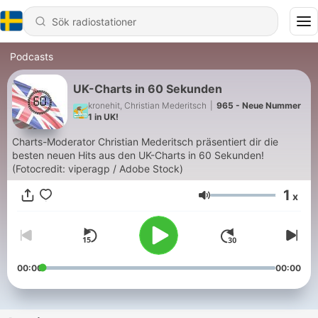
Podcasts
UK-Charts in 60 Sekunden
kronehit, Christian Mederitsch
|
965 - Neue Nummer
1 in UK!
Charts-Moderator Christian Mederitsch präsentiert dir die
besten neuen Hits aus den UK-Charts in 60 Sekunden!
(Fotocredit: viperagp / Adobe Stock)
1
x
Volym
00:00
00:00