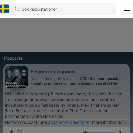
Podcasts
Finansredaksjonen
Dagens Næringsliv & Acast
|
478 - Sommerspesial: –
Ingenting er finere og mer nødvendig enn et A4-liv
DN inviterer deg med på redaksjonsmøte, der vi snakker om
forunderlige hendelser i aksjemarkedet, de mest sentrale
investorene og de ferskeste nyhetene. Med finansredaktør
Terje Erikstad, børskommentator Thor Chr. Jensen og
kommentator Anita Hoemsnes.
Hosted on Acast. See
acast.com/privacy
for more information.
1