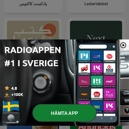
پادکست کاکتوس
Ledarlabbet
كتب غيّرتنا
Next Värmland
HÄMTA APP