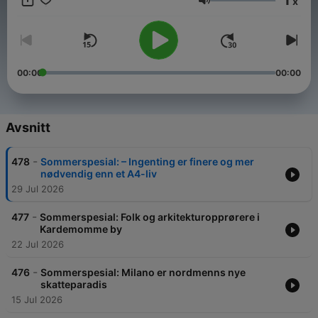
x
Volym
00:00
00:00
Avsnitt
-
478
Sommerspesial: – Ingenting er finere og mer
nødvendig enn et A4-liv
29 Jul 2026
-
477
Sommerspesial: Folk og arkitektur­opprørere i
Kardemomme by
22 Jul 2026
-
476
Sommerspesial: Milano er nordmenns nye
skatteparadis
15 Jul 2026