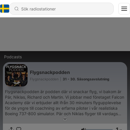
Podcasts
Flygsnackpodden
Flygsnackpodden
|
31 - 30. Säsongsavslutning
Flygsnackpodden är podden där vi snackar flyg, vi bakom är
Pär, Niklas, Richard och Martin. Vi jobbar med företaget Falcon
Academy där vi erbjuder allt ifrån 30 minuters flygupplevelse
för de yngre till coachning av erfarna piloter i vår realistiska
Boeing 737-800 simulator. Pär och Niklas flyger till vardags
Boeing 737 och Airbus 380. De är båda kaptener med
instruktörsroller och lång erfarenhet inom flyget. Martin och
1