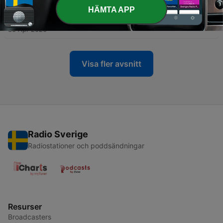
HÄMTA APP
-
27
26. Concorde - Haveri
30 Apr 2026
Visa fler avsnitt
Radio Sverige
Radiostationer och poddsändningar
Resurser
Broadcasters