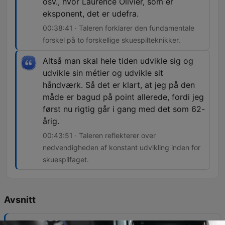
osv., hvor Laurence Olivier, som er
eksponent, det er udefra.
00:38:41 · Taleren forklarer den fundamentale
forskel på to forskellige skuespilteknikker.
Altså man skal hele tiden udvikle sig og
udvikle sin métier og udvikle sit
håndværk. Så det er klart, at jeg på den
måde er bagud på point allerede, fordi jeg
først nu rigtig går i gang med det som 62-
årig.
00:43:51 · Taleren reflekterer over
nødvendigheden af konstant udvikling inden for
skuespilfaget.
Avsnitt
-
142
Fik du hørt: Stig Rossen