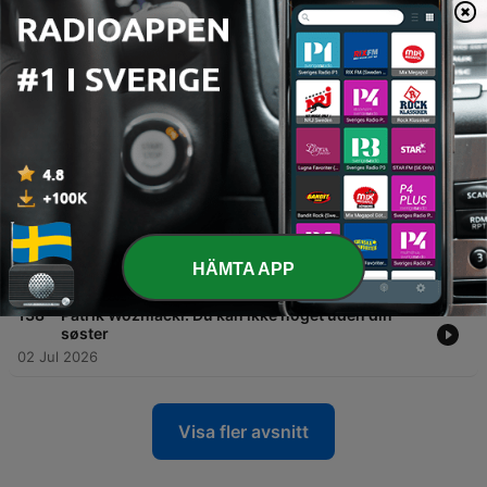
Stig Rossen fortæller om sin rejse fra en sangerkarriere i London, hvor han spillede hovedrollen i Les Misérables, til en spontan søgen efter balance i Nepal. Gennem et livsændrende møde med en Rinpoche lærte han at prioritere nysgerrighed og proces frem for fastlåste karrieremål. Samtalen udforsker også hans overgang fra musicals til spillefilm og de tekniske forskelle mellem 'The Method' og den britiske skuespilmetode. Rossen reflekterer over vigtigheden af konstant at udvikle sit håndværk, selv som 62-årig.
30 Jul 2026
-
141
Fik du hørt: James Price
Gæsten fortæller om sin omfattende karriere som kapelmester, herunder de over 2500 shows i Cirkusrevyen, og de tekniske samt personlige udfordringer ved at lede et orkester som freelancer. Samtalen belyser livet i revyverdenen, de professionelle grænser mellem musikere og skuespillere, samt vigtigheden af variation i et program. Derudover reflekteres der over gæstens gastronomiske baggrund og familiære rødder. Rejsen fra at skrive artikler i Politiken til at udvikle succesfulde madprogrammer på DR2 beskrives med fokus på madlavningens sociale element og betydningen af det fælles måltid.
23 Jul 2026
-
140
Fik du hørt: Jacob Riising
16 Jul 2026
-
139
Joachim Stender: Min far har gjort mig angst
HÄMTA APP
09 Jul 2026
-
138
Patrik Wozniacki: Du kan ikke noget uden din
søster
02 Jul 2026
Visa fler avsnitt