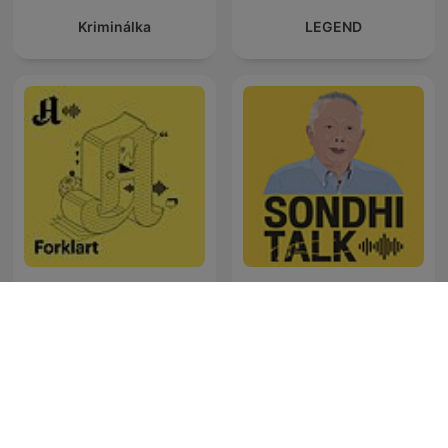
Kriminálka
LEGEND
Forklart
SONDHI TALK