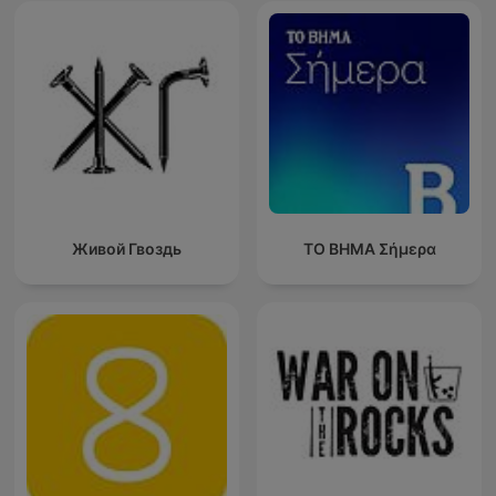
Живой Гвоздь
ΤΟ ΒΗΜΑ Σήμερα