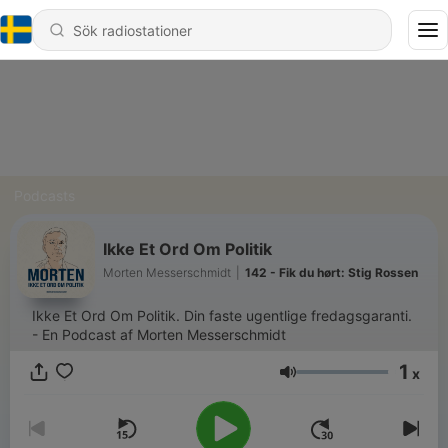
Podcasts
Ikke Et Ord Om Politik
Morten Messerschmidt
|
142 - Fik du hørt: Stig Rossen
Ikke Et Ord Om Politik. Din faste ugentlige fredagsgaranti.
- En Podcast af Morten Messerschmidt
1
x
Volym