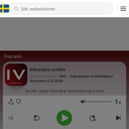
Podcasts
Infovojna archív
Infovojna archív
|
925 - Dopoludnie na InfoVojne s
Adrianom 5.8.2026
Archív rádia Infovojna www.infovojna.com
1
x
Volym