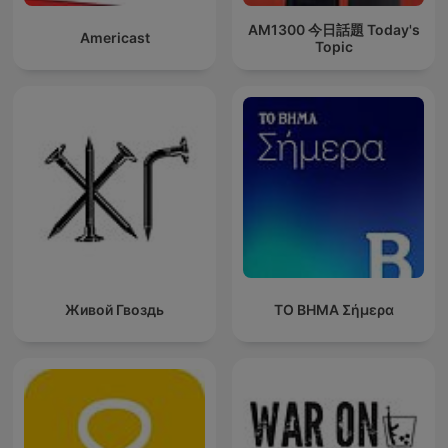
AM1300 今日話題 Today's
Americast
Topic
Живой Гвоздь
ΤΟ ΒΗΜΑ Σήμερα