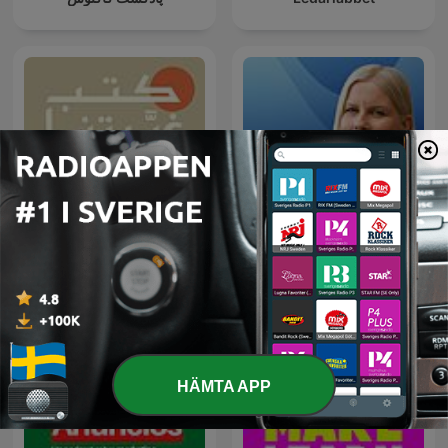
كتب غيّرتنا
Reuters Econ World
HÄMTA APP