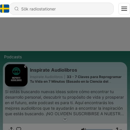
Podcasts
Inspirate Audiolibros
Inspirate Audiolibros
|
33 - 7 Claves para Reprogramar
Tu Vida en 7 Minutos (Basado en la Ciencia del
Subconsciente)
Si estás buscando nuevas ideas sobre cómo encontrar tu
desarrollo personal, descubrir tu propósito de vida y prosperar
en el futuro, este podcast es para ti. Aquí encontrarás los
mejores audiolibros que te ayudarán a encontrar la inspiración
que estás buscando. ¡NO OLVIDEN SUSCRIBIRSE A NUESTRO
CANAL!
1