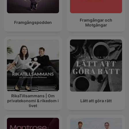
Framgångar och
Framgångspodden
Motgångar
RikaTillsammans | Om
privatekonomi & rikedom i
Lätt att göra rätt
livet