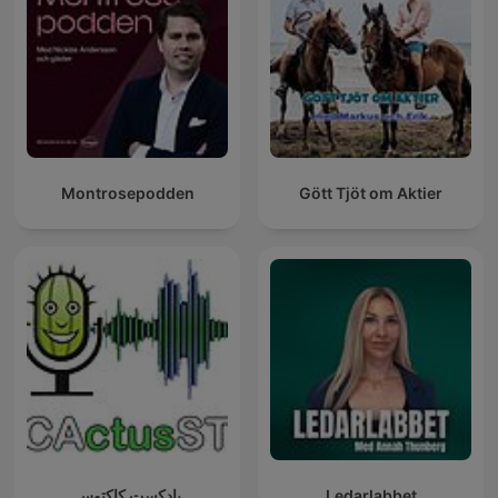
Montrosepodden
Gött Tjöt om Aktier
پادکست کاکتوس
Ledarlabbet