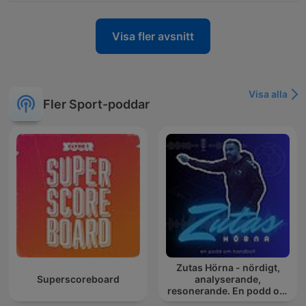
Visa fler avsnitt
Visa alla
Fler Sport-poddar
Zutas Hörna - nördigt,
Superscoreboard
analyserande,
resonerande. En podd om
handboll.