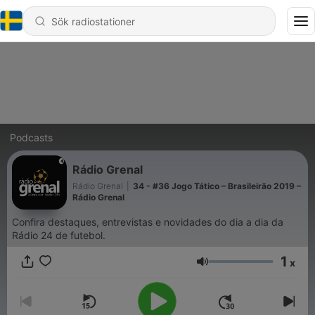
Podcasts
Rádio Grenal
Rádio Grenal
|
34 - #36 Jogo Tático – Brasileirão 2019 –
Rádio Grenal
Confira destaques, entrevistas e novidades do dia a dia da
Rádio 24 de futebol.
1
x
Volym