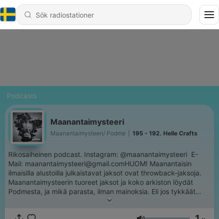
Podcasts
Maanantaimysteeri
Maanantaimysteeri/ Podme
|
195 - 192. Helle Crafts
Rikosaiheinen podcast. Instagram: @maanantaimysteeri E-
Mail: maanantaimysteeri@gmail.comHUOM! Maanantaisin
ilmaisilla alustoilla julkaistavat jaksot ovat throwback-jaksoja.
Maanantaimysteerin tuoreet jaksot ja koko arkiston löydät
Podmesta, ja mikä parasta, ilman mainoksia. Eli jos tykkäät
kuulemastasi ja haluat lisää, sitä löytyy yllin kyllin osoitteesta
podme.com.
1