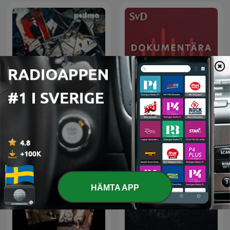
SvD Dokumentära
Svenska Mordhistorier
berättelser
HÄMTA APP