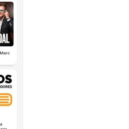
 Marc
ra
res