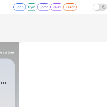
Jobb
Gym
Sömn
Relax
Resor
e cu tine
al
resti
|
30 - Episodul 10, seria a III-a, m