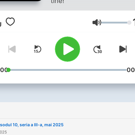
tine!
vorbește cu tin
Volym
:00
00
sodul 10, seria a III-a, mai 2025
2025