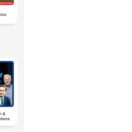
ios
n &
tene