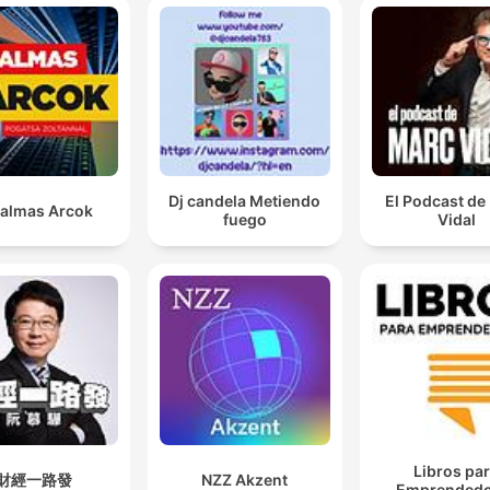
Dj candela Metiendo
El Podcast de
almas Arcok
fuego
Vidal
Libros pa
財經一路發
NZZ Akzent
Emprendedo