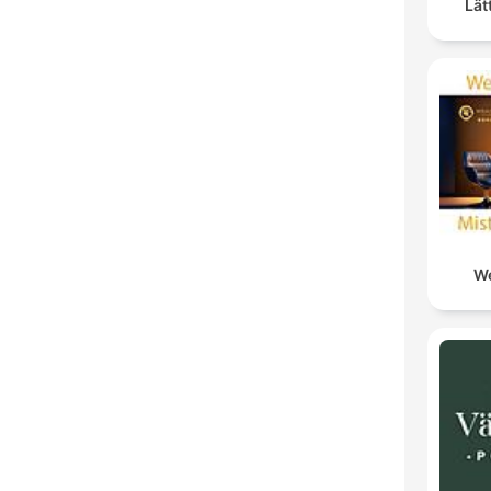
Lät
We