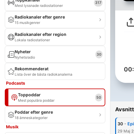
317
Mest lyssnade radiostationer
Radiokanaler efter genre
15 musikgenrer
Radiokanaler efter region
Lokala radiostationer
Nyheter
30
Nyhetsradio
00
Rekommenderat
Lista över de bästa radiokanalerna
Podcasts
Toppoddar
50
Mest populära poddar
Avsnitt
Poddar efter genre
18 ämneskategorier
-
30
Epi
Musik
29 Maj 