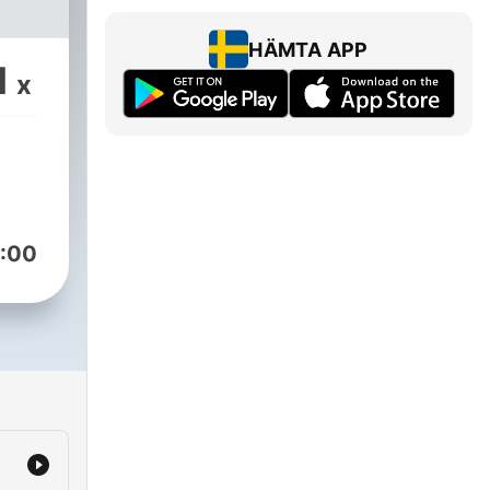
e
HÄMTA APP
1
x
:00