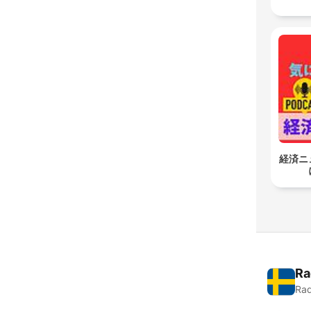
経済ニ
Ra
Rad