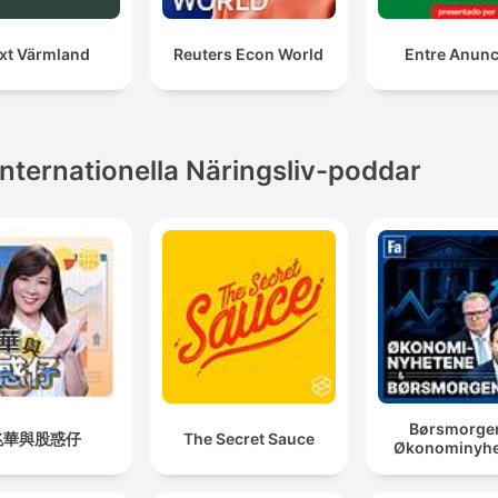
xt Värmland
Reuters Econ World
Entre Anunc
Internationella Näringsliv-poddar
Børsmorge
兆華與股惑仔
The Secret Sauce
Økonominyhe