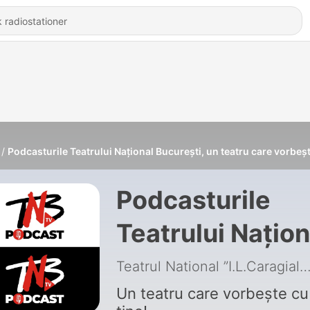
Podcasturile Teatrului Național București, un teatru care vorbeșt
Podcasturile
Teatrului Națion
București, un
Teatrul National ”I.L.Caragiale” Bucu
teatru care
Un teatru care vorbește cu