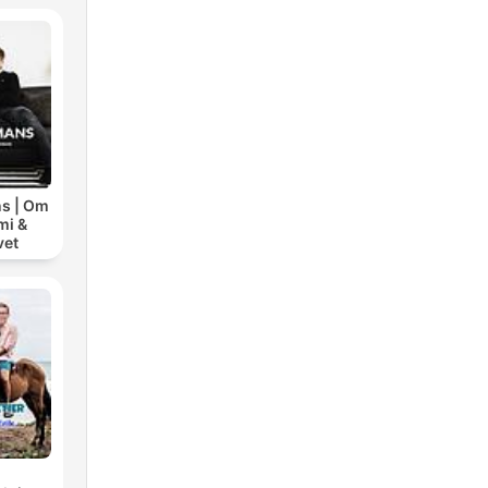
s | Om
mi &
vet