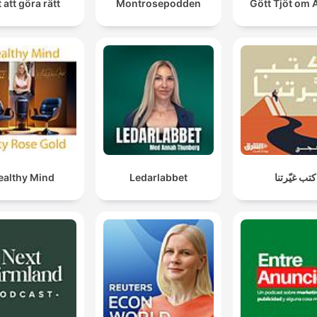
t att göra rätt
Montrosepodden
Gött Tjöt om A
althy Mind
Ledarlabbet
كتب غيّرتنا