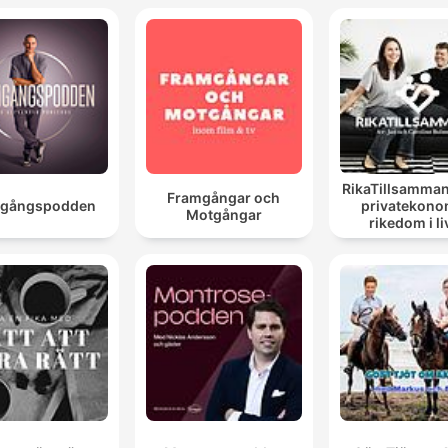
RikaTillsamman
Framgångar och
mgångspodden
privatekono
Motgångar
rikedom i li