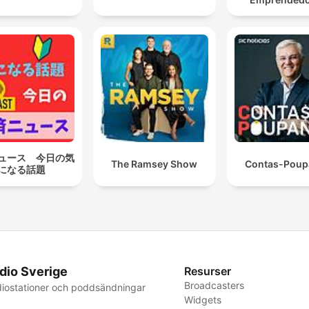
ュース 今日の気
The Ramsey Show
Contas-Poup
になる話題
dio Sverige
Resurser
Broadcasters
iostationer och poddsändningar
Widgets