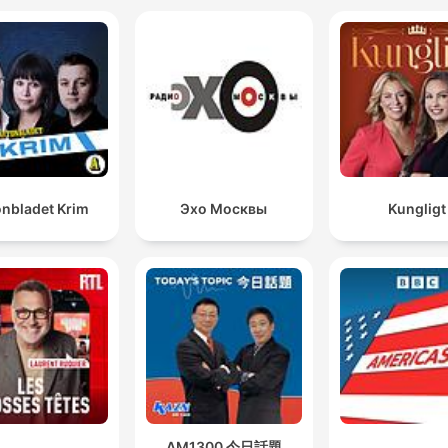
onbladet Krim
Эхо Москвы
Kungligt
AM1300 今日話題