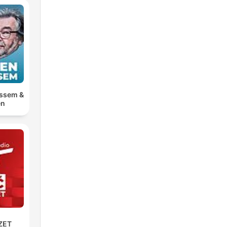
ossem &
en
ZET