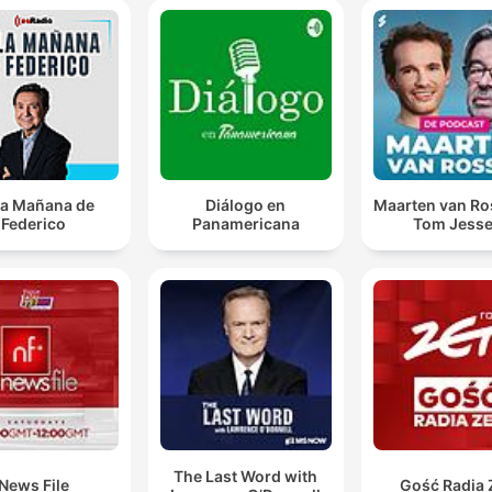
la Mañana de
Diálogo en
Maarten van R
Federico
Panamericana
Tom Jess
The Last Word with
News File
Gość Radia 