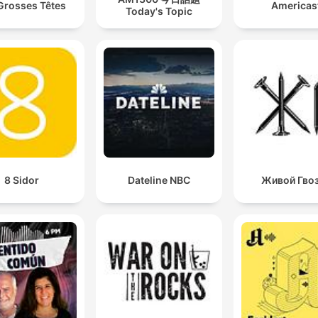
Grosses Têtes
Americas
Today's Topic
8 Sidor
Dateline NBC
Живой Гво