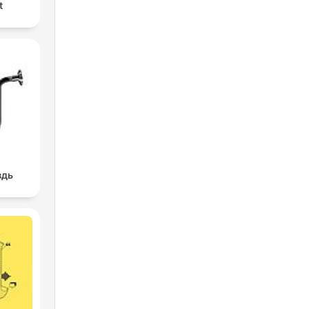
t
здь