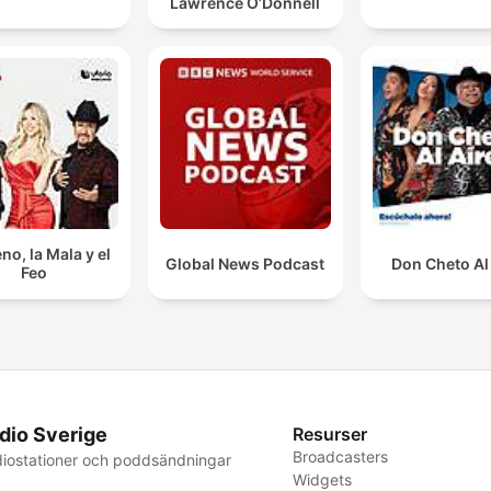
Lawrence O’Donnell
no, la Mala y el
Global News Podcast
Don Cheto Al
Feo
dio Sverige
Resurser
Broadcasters
iostationer och poddsändningar
Widgets