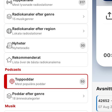
317
Mest lyssnade radiostationer
Radiokanaler efter genre
15 musikgenrer
Radiokanaler efter region
Lokala radiostationer
Nyheter
30
Nyhetsradio
00
Rekommenderat
Lista över de bästa radiokanalerna
Podcasts
Toppoddar
50
Mest populära poddar
Avsnitt
Poddar efter genre
18 ämneskategorier
42652
Musik
07 Aug 