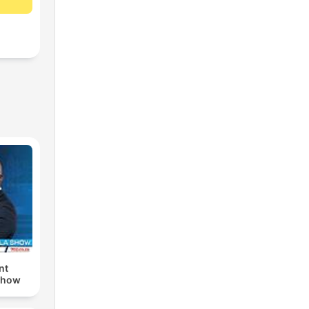
nt
Show