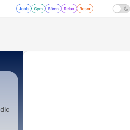
Jobb
Gym
Sömn
Relax
Resor
dio