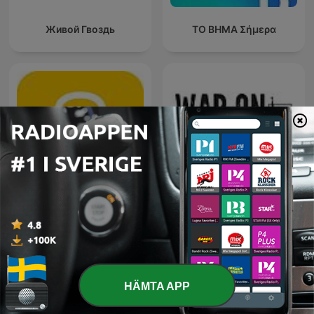
Живой Гвоздь
ΤΟ ΒΗΜΑ Σήμερα
8 Sidor
War on the Rocks
HÄMTA APP