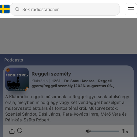
Podcasts
Reggeli személy
Klubrádió
|
1261 - Dr. Samu Andrea – Reggeli
gyors/Reggeli személy (2026. augusztus 06.,
csütörtök 09:05)
A Klubrádió reggeli műsorának, a Reggeli gyorsnak utolsó egy
órája, melyben mindig egy vagy két vendéggel beszélget a
műsorvezető aktuális és fontos témákról. Műsorvezetők:
Szénási Sándor, Dési János, Para-Kovács Imre, Mérő Vera és
Pálinkás-Szüts Róbert.
1
x
Volym