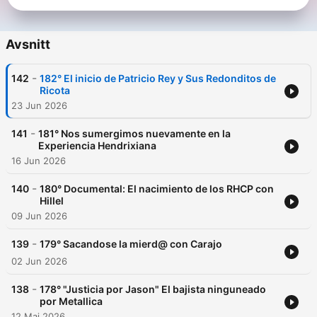
Avsnitt
-
142
182° El inicio de Patricio Rey y Sus Redonditos de
Ricota
23 Jun 2026
-
141
181° Nos sumergimos nuevamente en la
Experiencia Hendrixiana
16 Jun 2026
-
140
180° Documental: El nacimiento de los RHCP con
Hillel
09 Jun 2026
-
139
179° Sacandose la mierd@ con Carajo
02 Jun 2026
-
138
178° "Justicia por Jason" El bajista ninguneado
por Metallica
12 Maj 2026