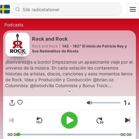
Podcasts
Rock and Rock
Rock and Rock
|
142 - 182° El inicio de Patricio Rey y
Sus Redonditos de Ricota
¡Bienvenid@s a bordo! Empezamos un apasionante viaje por el
universo de la música. En cada estación les contaremos
historias de artistas, discos, canciones y esos momentos llenos
de Rock. Idea y Producción y Conducción: @brian.oz.
Columnista: @betodvilla Columnista y Bonus Track:
@nenulilian. ¡Que sea @RocknRockRadio!
1
x
Volym
00:00
00:00