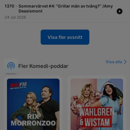
-
1370
Sommarvärvet #4: ”Grillar män av tvång?” /Amy
Deasismont
24 Jul 2026
Visa fler avsnitt
Visa alla
Fler Komedi-poddar