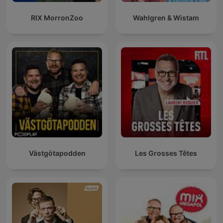
RIX MorronZoo
Wahlgren & Wistam
Västgötapodden
Les Grosses Têtes