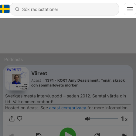
Podcasts
Värvet
Acast
|
1374 - KORT Amy Deasismont: Tonår, skräck
och sommarlovets mörker
Sveriges mesta intervjupodd – sedan 2012. Samtal värda din
tid. Välkommen ombord!
Hosted on Acast. See
acast.com/privacy
for more information.
1
x
Volym