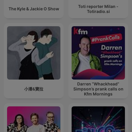
Toti reporter Milan -
The Kyle & Jackie O Show
Totiradio.si
Darren “Whackhead”
小潘&寶拉
Simpson’s prank calls on
Kfm Mornings