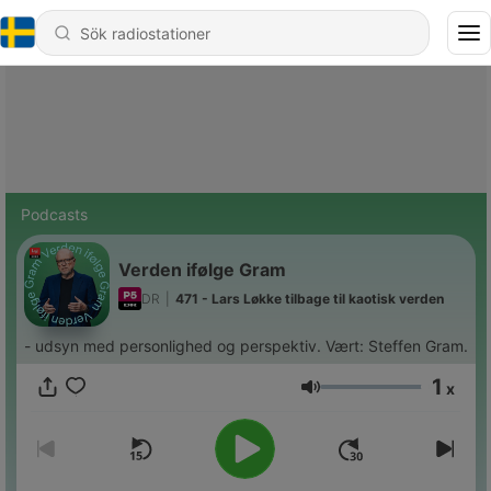
Podcasts
Verden ifølge Gram
DR
|
471 - Lars Løkke tilbage til kaotisk verden
- udsyn med personlighed og perspektiv. Vært: Steffen Gram.
1
x
Volym