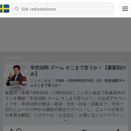
Podcasts
辛坊治郎 ズーム そこまで言うか！【最新回の
み】
ニッポン放送
|
1280 - 2026年8月10日（月）辛坊治郎ズー
ムそこまで言うか！
毎週月－木曜 15時30分～17時30分に ニッポン放送で生放送中の
ラジオ番組『辛坊治郎 ズーム そこまで言うか！』の公式アカウン
トです。辛坊治郎が政治・経済・文化・社会・芸能まで、今日一
日のニュースの中から独自の視点でズーム！し、ニュースの見方
や本質を解説。リスナーが「なるほど」と感じるニュースワイド
番組です。番組ハッシュタグは「#辛坊治郎ズーム」です！
#zoom1242