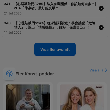
-
341
【心理敲敲門S2#5】陷入有毒關係，你該如何自救？|
PUA「倖存者」最好的反擊？
21 Jul 2026
-
340
【心理敲敲門S2#4】從深情到毀滅：學會辨認「危險
情人」，認出「情感操控」，好好「保護自己」！
14 Jul 2026
Visa fler avsnitt
Visa alla
Fler Konst-poddar