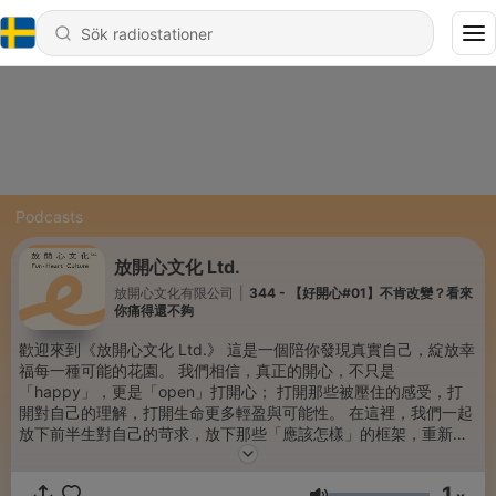
Podcasts
放開心文化 Ltd.
放開心文化有限公司
|
344 - 【好開心#01】不肯改變？看來
你痛得還不夠
歡迎來到《放開心文化 Ltd.》 這是一個陪你發現真實自己，綻放幸
福每一種可能的花園。 我們相信，真正的開心，不只是
「happy」，更是「open」打開心； 打開那些被壓住的感受，打
開對自己的理解，打開生命更多輕盈與可能性。 在這裡，我們一起
放下前半生對自己的苛求，放下那些「應該怎樣」的框架，重新找
回內在的呼吸、溫度與力量。 我們製作的每一支影片，都希望帶給
你一點療癒、一點覺察，一步一步成為你喜歡的改變。 如果你也想
1