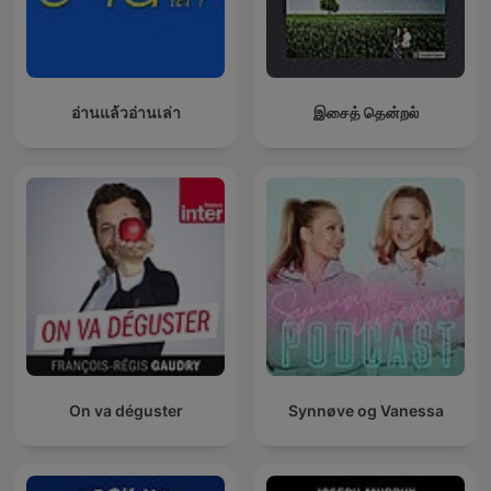
อ่านแล้วอ่านเล่า
இசைத் தென்றல்
On va déguster
Synnøve og Vanessa