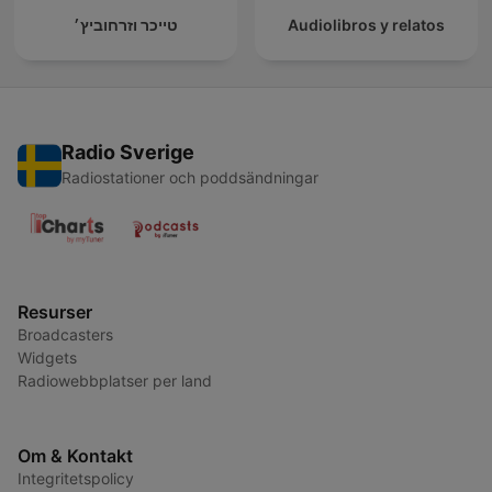
טייכר וזרחוביץ׳
Audiolibros y relatos
Radio Sverige
Radiostationer och poddsändningar
Resurser
Broadcasters
Widgets
Radiowebbplatser per land
Om & Kontakt
Integritetspolicy