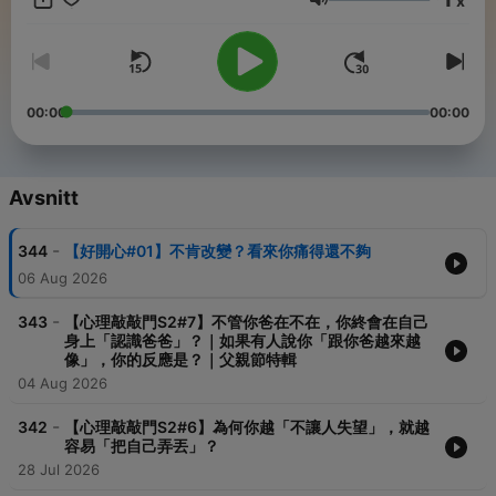
x
讓人生不只有理性與責任，而是多一點感受、自由與盼望，歡迎訂
Volym
閱，跟我們一起，把心打開～ -- Hosting provided by
SoundOn
00:00
00:00
Avsnitt
-
344
【好開心#01】不肯改變？看來你痛得還不夠
06 Aug 2026
-
343
【心理敲敲門S2#7】不管你爸在不在，你終會在自己
身上「認識爸爸」？｜如果有人說你「跟你爸越來越
像」，你的反應是？｜父親節特輯
04 Aug 2026
-
342
【心理敲敲門S2#6】為何你越「不讓人失望」，就越
容易「把自己弄丟」？
28 Jul 2026