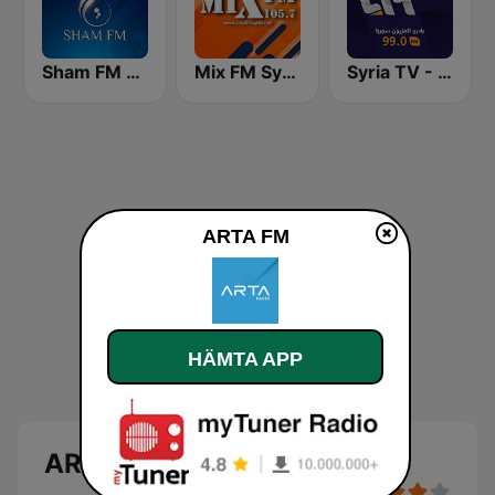
Syria TV - راديو تلفزيون سوريا
Mix FM Syria - ميكس إف إم
Sham FM - إذاعة شام إف إم
ARTA FM
HÄMTA APP
ARTA FM