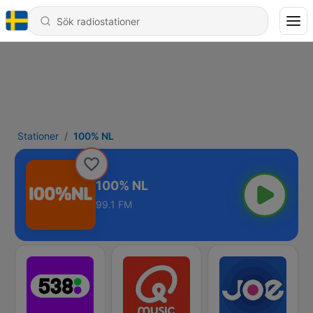
Stationer
100% NL
100% NL
99.1 FM