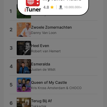
Patronen
1
Zoë Livay
Zwoele Zomernachten
2
Danny Van Loon
Heel Even
3
Robert van Hemert
Esmeralda
4
Justen de Wildt
Queen of My Castle
5
Kris Kross Amsterdam & CHOCO
Terug Bij Af
6
Takkedak