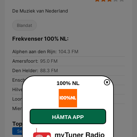
De Muziek van Nederland
Blandat
Frekvenser 100% NL:
Alphen aan den Rijn:
104.3 FM
Amersfoort:
95.0 FM
Den Helder:
88.3 FM
Enschede:
99.1 FM
100% NL
Hilversum:
104.4 FM
Loon op Zand:
90.0 FM
Mierlo:
94.9 FM
HÄMTA APP
Topplåtar
Senaste 7 dagarna
Senaste 30 dagarna