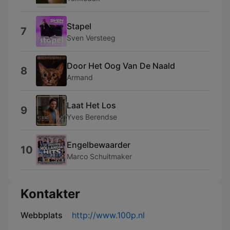
Stapel
7
Sven Versteeg
Door Het Oog Van De Naald
8
Armand
Laat Het Los
9
Yves Berendse
Engelbewaarder
10
Marco Schuitmaker
Kontakter
Webbplats
http://www.100p.nl