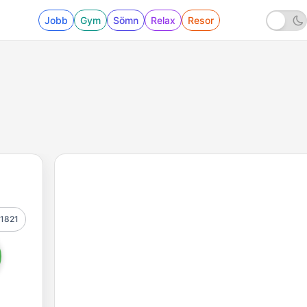
Jobb
Gym
Sömn
Relax
Resor
1821