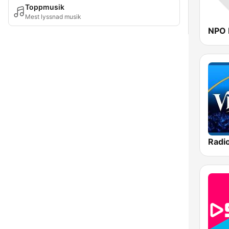
Toppmusik
Mest lyssnad musik
NPO 
Radi