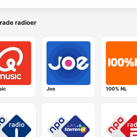
rade radioer
ic
Joe
100% NL