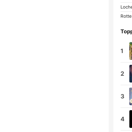
Loch
Rotte
Topp
1
2
3
4