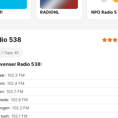
!
RADIONL
NPO Radio 5
dio 538
 / Topp 40
venser Radio 538:
ar:
102.3 FM
em:
102.4 FM
n:
102.7 FM
hede:
102.6 FM
ingen:
102.2 FM
rsum:
102.1 FM