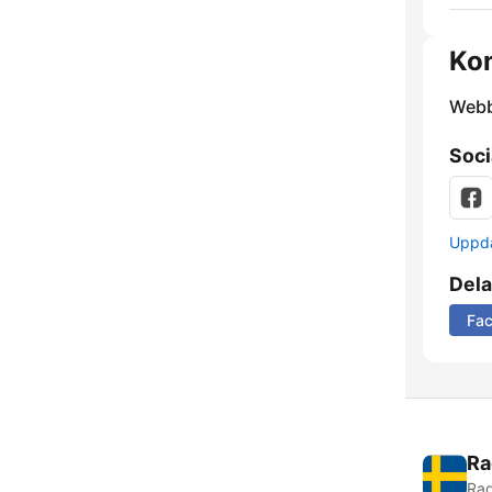
Kon
Webb
Soci
Uppda
Dela
Fa
Ra
Rad