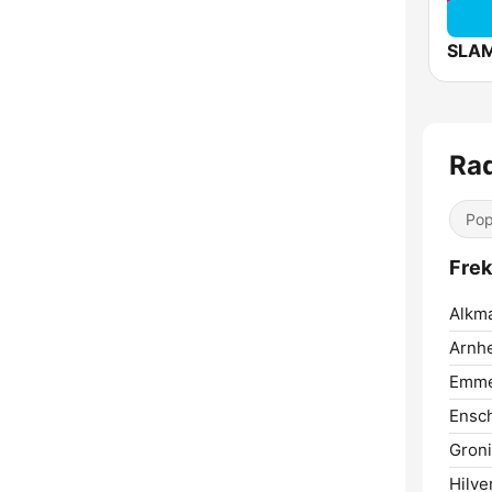
SLAM
Ra
Pop
Frek
Alkma
Arnh
Emme
Ensc
Gron
Hilve