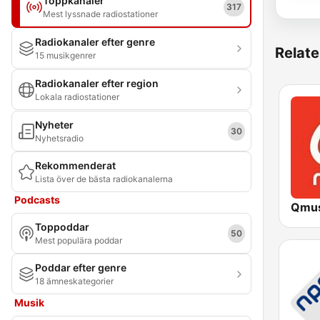
Toppkanaler
317
Mest lyssnade radiostationer
Radiokanaler efter genre
Relate
15 musikgenrer
Radiokanaler efter region
Lokala radiostationer
Nyheter
30
Nyhetsradio
Rekommenderat
Lista över de bästa radiokanalerna
Podcasts
Qmus
Toppoddar
50
Mest populära poddar
Poddar efter genre
18 ämneskategorier
Musik