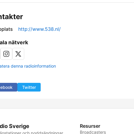
takter
plats
http://www.538.nl/
ala nätverk
tera denna radioinformation
cebook
Twitter
dio Sverige
Resurser
Broadcasters
iostationer och poddsändningar