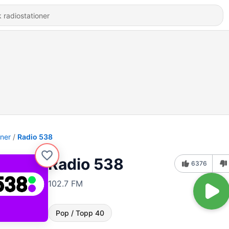
oner
Radio 538
Radio 538
6376
102.7 FM
Pop / Topp 40