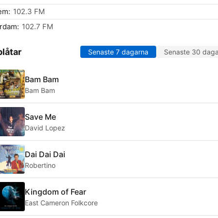
em:
102.3 FM
rdam:
102.7 FM
låtar
Senaste 7 dagarna
Senaste 30 dag
Bam Bam
Bam Bam
Save Me
David Lopez
Dai Dai Dai
Robertino
Kingdom of Fear
East Cameron Folkcore