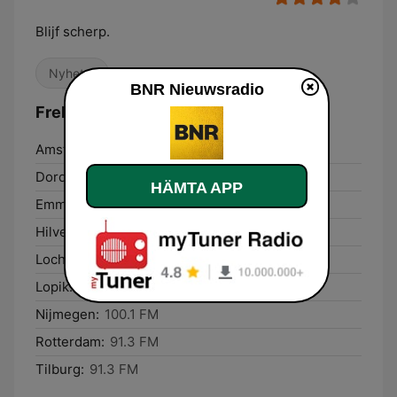
Blijf scherp.
Nyheter
BNR Nieuwsradio
Frekvenser BNR Nieuwsradio:
Amsterdam:
101.8 FM
Dordrecht:
91.5 FM
HÄMTA APP
Emmen:
95.4 FM
Hilversum:
99.8 FM
Lochem:
100.2 FM
Lopik:
100.1 FM
Nijmegen:
100.1 FM
Rotterdam:
91.3 FM
Tilburg:
91.3 FM