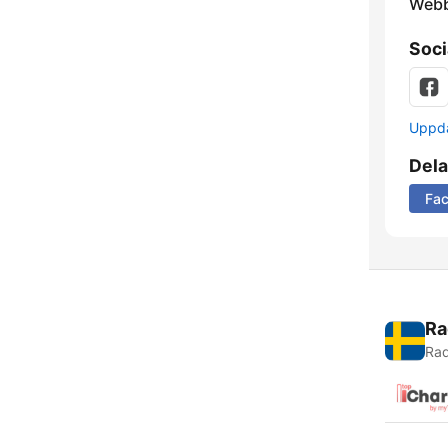
Webb
Soci
Uppda
Dela
Fa
Ra
Rad