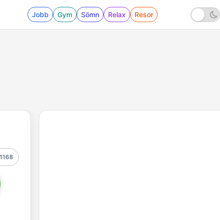
Jobb
Gym
Sömn
Relax
Resor
1168