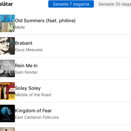
låtar
Senaste 7 dagarna
Senaste 30 dag
Old Summers (feat. philine)
Melle
Brabant
Guus Meeuwis
Rein Me In
Sam Fender
Soley Soley
Middle of the Road
Kingdom of Fear
East Cameron Folkcore