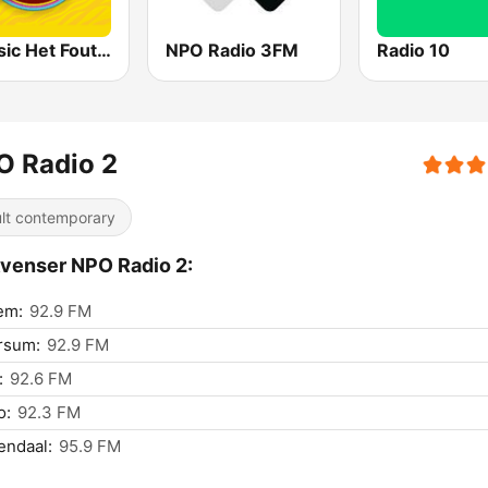
Qmusic Het Foute Uur
NPO Radio 3FM
Radio 10
O Radio 2
lt contemporary
venser NPO Radio 2:
em:
92.9 FM
rsum:
92.9 FM
:
92.6 FM
o:
92.3 FM
endaal:
95.9 FM