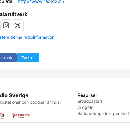
plats
http://www.radio2.nl/
ala nätverk
tera denna radioinformation
cebook
Twitter
dio Sverige
Resurser
Broadcasters
iostationer och poddsändningar
Widgets
Radiowebbplatser per land