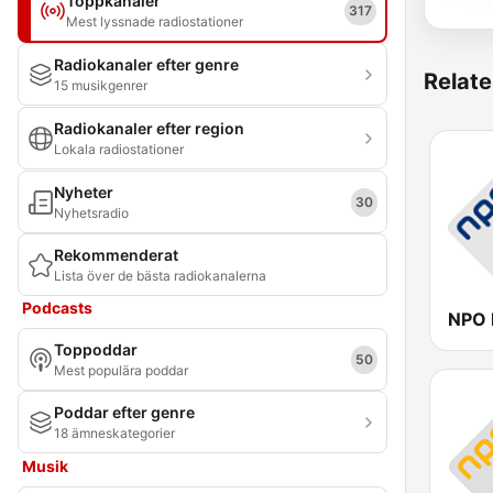
Toppkanaler
317
Mest lyssnade radiostationer
Radiokanaler efter genre
Relate
15 musikgenrer
Radiokanaler efter region
Lokala radiostationer
Nyheter
30
Nyhetsradio
Rekommenderat
Lista över de bästa radiokanalerna
Podcasts
NPO 
Toppoddar
50
Mest populära poddar
Poddar efter genre
18 ämneskategorier
Musik