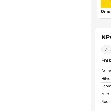
NP
Adu
Frek
Arnh
Hilve
Lopik
Mierl
Roos