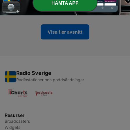
HÄMTA APP
-
475
103 Klubb - WW - 20 Juin 2026
12 Jul 2026
Visa fler avsnitt
Radio Sverige
Radiostationer och poddsändningar
Resurser
Broadcasters
Widgets