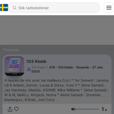
Podcasts
103 Klubb
103 Radio
|
479 - 103 Klubb - Showtek - 27 Juin
2026
4 heures de mix avec les meilleurs DJs ! * 1er Samedi : Jeremy
LB & Arlekin, Dannic, Lucas & Steve, Yves V * 2ème Samedi :
Jay Hardway, Maddix, KSHMR, Mike Williams * 3ème Samedi :
W & W, MaRLo, Afrojack, Nome * 4ème Samedi : Showtek,
Blasterjaxx, R3hab, Joel Corry
1
x
Volym