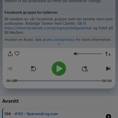
tilsendt til din postkasse så fremt din adresse er i Norge.
Facebook gruppe for lytterne:
Bli medlem av vår Facebook gruppe som har samme navn som
podkasten:
Åndelige Tanker med Camillo
. Gå til
https://www.facebook.com/groups/andeligetanker
og trykk på
Bli Medlem.
Hosted on Acast. See
acast.com/privacy
for more information.
1
x
Volym
00:00
00:00
Avsnitt
-
104
#101 - Spørsmål og svar