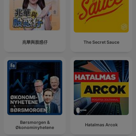
兆華與股惑仔
The Secret Sauce
Børsmorgen &
Hatalmas Arcok
Økonominyhetene