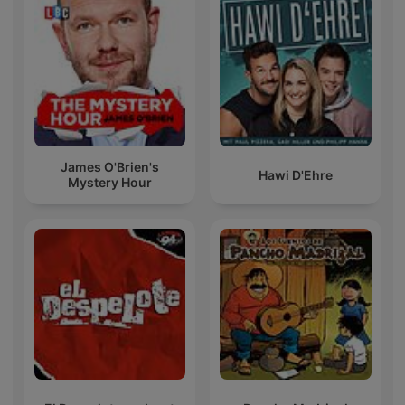
James O'Brien's
Hawi D'Ehre
Mystery Hour