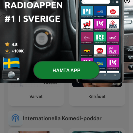
Kvartssamtal med Gry &
VAFALLS
Morgongänget
HÄMTA APP
Värvet
Killrådet
Internationella Komedi-poddar