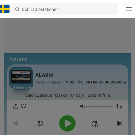
Podcasts
ALARM
Dasko & Mladja
|
4132 - ČETVRTAK 25.06.2026bm
Salon Zabave "Dasko i Mladja". Lots of fun!
1
x
Volym