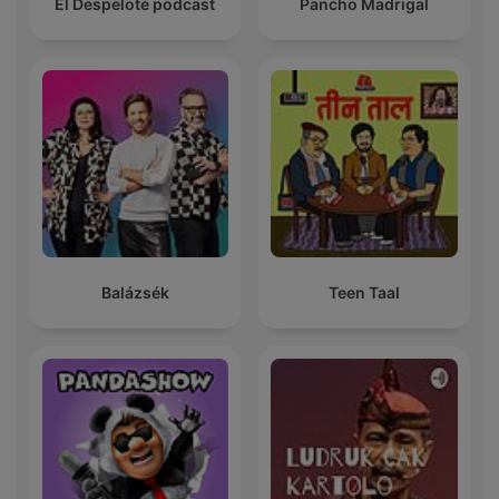
El Despelote podcast
Pancho Madrigal
Balázsék
Teen Taal