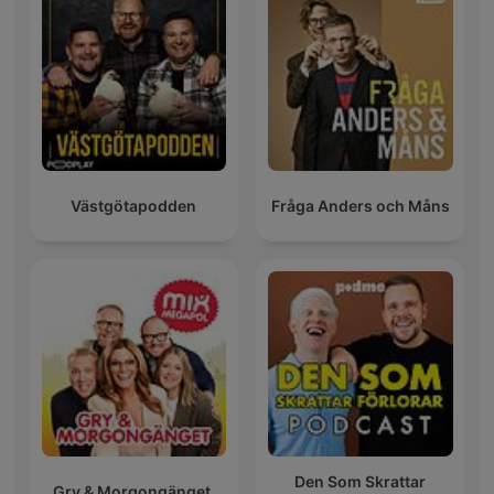
Västgötapodden
Fråga Anders och Måns
Den Som Skrattar
Gry & Morgongänget