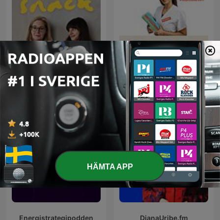
Psykologsnack
Sjuksköterskestudenten
HÄMTA APP
Energistrategipodden
DianaUribe.fm