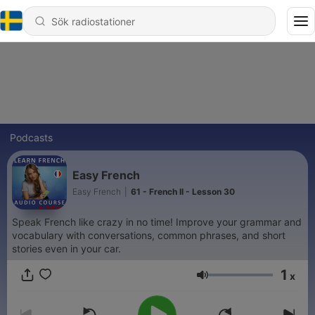
Podcasts
Easy French
Easy French
|
61 - French II - Lesson 30
Speak French like crazy in no time! Improve your grammar and
vocabulary with conversations, common phrases, and short
stories even in your car.
1
x
Volym