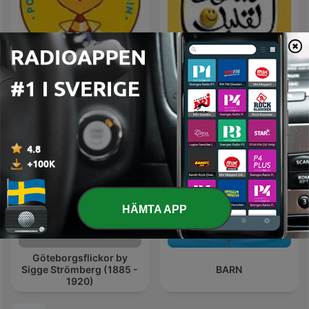
Svenska Bins podcast
ساعة لقلبك
HÄMTA APP
Göteborgsflickor by
Sigge Strömberg (1885 -
BARN
1920)