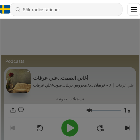
Podcasts
أغاني الصمت..علي عرفات
7 - خريفان ..د/ محروس بريك...صوت/علي عرفات
|
علي عرفات
تسجيلات صوتية
1
x
Volym