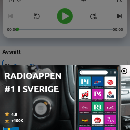
x
Volym
00:00
00:00
Avsnitt
-
56
Bag om Tågebyen
14 Apr 2026
-
55
Dinosaur Astronauterne og Den Lille Lysorm
01 Apr 2026
-
54
Skattejagten - Godnathistorie for Børn med
Guidet Afslapning
11 Feb 2026
-
53
Videnskabsbogen: Den længste nat og det første