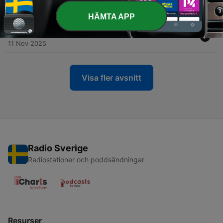
lys
23 Dec 2025
HÄMTA APP
-
52
Videnskabsbogen: Vandets rejse
11 Nov 2025
Visa fler avsnitt
Radio Sverige
Radiostationer och poddsändningar
Resurser