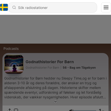
Podcasts
Godnathistorier For Børn
Godnathistorier For Børn
|
56 - Bag om Tågebyen
Godnathistorier for Børn hedder nu Sleepy Time,og er for børn i
alderen 3-10 år og deres forældre, der ønsker en tryg og
afslappende afslutning på dagen. Historierne skifter mellem
spændende eventyr, udforskning af følelser og let forståelig
videnskab, der vækker nysgerrigheden. Hver episode afsluttes
med en beroligende kropsscanning Godnathistorier for de små
og de store
1