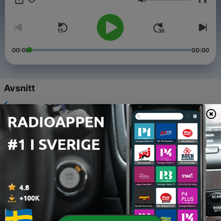
x
Bank.
Volym
00:00
00:00
Avsnitt
-
13
12. Köpa eller sälja först?
13 Okt 2021
-
12
13. Banklingo
13 Okt 2021
-
11
11. Vett och etikett
30 Sep 2021
-
10
10. Tallriksmodellen
30 Sep 2021