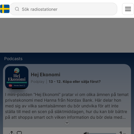
Podcasts
Hej Ekonomi
Podplay
|
13 - 12. Köpa eller sälja först?
I mini-podden ”Hej Ekonomi” pratar vi om olika ämnen på temat
privatekonomi med Hanna från Nordax Bank. Här delar hon
med sig av vilka samtalsämnen du bör undvika för att inte
ställa till med en scen på släktmiddagen, hur du kan blir bättre
på att shoppa smart och vilken information du bör dela med
din bank och inte. Medverkar gör Erik Wedberg från Mix
Megapols eftermiddagar och Hanna Belander från Nordax
1