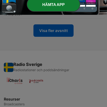
HÄMTA APP
-
9
9. Renovering
16 Sep 2021
Visa fler avsnitt
Radio Sverige
Radiostationer och poddsändningar
Resurser
Broadcasters