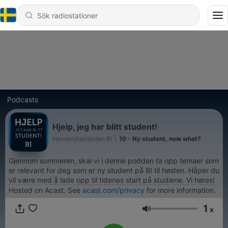
Podcasts
Hjelp, jeg har blitt student!
Handelshøyskolen BI
|
10 - Ny student, now what?
Gjennom sommeren, skal vi i denne podden ta opp temaer som
er relevant for deg som er ny student på BI til høsten. Håper du
vil være med å lade opp til tidenes start på studiene. Vi høres!
Hosted on Acast. See
acast.com/privacy
for more information.
1
x
Volym