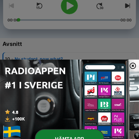
00:00
00:00
Avsnitt
-
10
Ny student, now what?
19 Jul 2019
-
9
Spørsmål og svar
06 Aug 2019
-
8
Høstens magiske øyeblikk - Fadderullan
04 Aug 2019
-
7
Min studiehverdag
01 Aug 2019
-
6
Kort og godt om studiestart