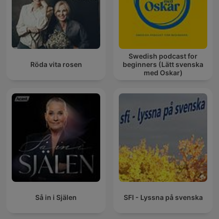
Swedish podcast for
Röda vita rosen
beginners (Lätt svenska
med Oskar)
Så in i Själen
SFI - Lyssna på svenska