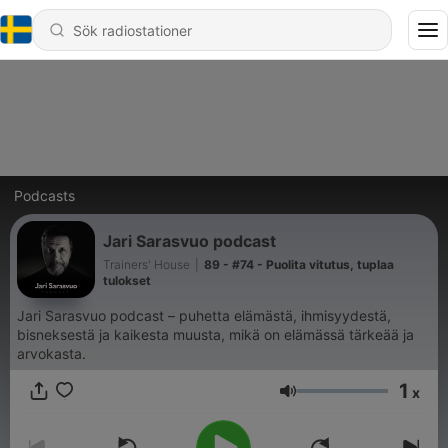
Podcasts
Jari Sarasvuo podcast
Trainers' House
|
89 - #74 - Puolita vitutus, tuplaa
tulokset
Jari Sarasvuo podcast – puhetta elämästä, ihmisyydestä,
bisneksestä ja kaikesta muusta, mikä on elämässä tärkeää ja
arvokasta.
1
x
Volym