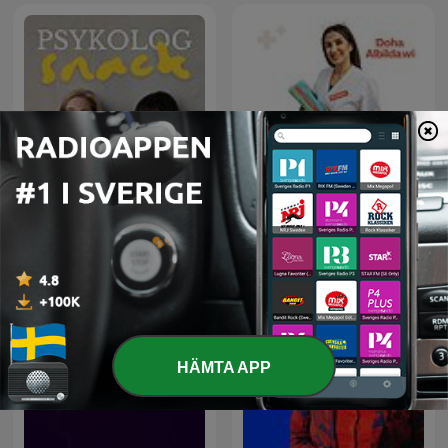
Psykologsnack
Sjuksköterskestudenten
HÄMTA APP