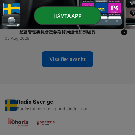
-
1058
安全寶典 | 毒駕零容忍 守護屏東交通安全 ft. 屏東縣
Powered by
Firstory Hosting
政府警察局交通隊隊長 程大維
07 Aug 2026
HÄMTA APP
-
1057
識詐你和我 |揭開虛擬資產詐騙真相（下集）ft. 金融
監督管理委員會證券期貨局鍾怡如副組長
05 Aug 2026
Visa fler avsnitt
Radio Sverige
Radiostationer och poddsändningar