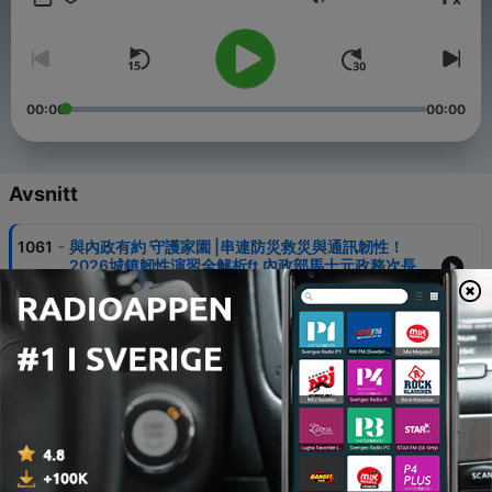
Volym
[內政部空中服務處] 主持人：樂樂
邀請內政部各領域專家，為您解惑生活中可能遇到的各種問題
每週二
[防騙金鐘罩] 主持人：欣伶
00:00
00:00
邀請刑事警察局警員分享最新詐騙案例，教您識破詐騙，守護安全
每週三
[安全寶典] 主持人：Amy
Avsnitt
邀請現職警員分享最專業的資訊、真實的案例，讓您為自己與親友
的安全把關
-
1061
與內政有約 守護家園 |串連防災救災與通訊韌性！
每週五
2026城鎮韌性演習全解析ft.內政部馬士元政務次長
[消費乎你知] 主持人：Jacky
10 Aug 2026
邀請消基會專家學者分享各種消費者權益知識，讓您聰明消費不吃
虧
-
1060
國家公園慢慢聽 |里海共好：台江里海遊程 台江國家
公園管理處 企劃經理科 施佩君 科長
---
07 Aug 2026
此外也會不定時推出各領域特別節目！
訂閱追蹤，不要錯過
-
1059
生活法律 | 媽媽借用兒子帳戶存錢，帳戶存款是否為
遺產？ ft.陽昇法律事務所 鄧湘全律師
07 Aug 2026