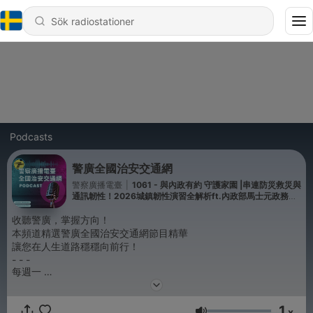
Podcasts
警廣全國治安交通網
警察廣播電臺
|
1061 - 與內政有約 守護家園 |串連防災救災與
通訊韌性！2026城鎮韌性演習全解析ft.內政部馬士元政務次
長
收聽警廣，掌握方向！
本頻道精選警廣全國治安交通網節目精華
讓您在人生道路穩穩向前行！
- - -
每週一
[心靈能量棒] 主持人：士玶
邀請心理學專家醫師等來賓，為您解憂排悶
1
x