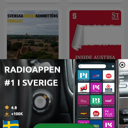
Svenska
Burmakommitténs
Inside Austria
Podcast
Internationella Stat och kommun-poddar