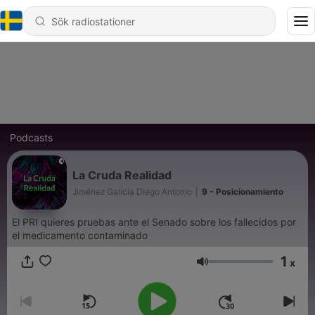
Podcasts
La Cruda Realidad
Jiménez Galicia Diego Antonio
|
9 - Posicionamiento
El PRI quieres pruebas ante el Senado sobre los fallecidos por
el medicamento contaminado
1
x
Volym