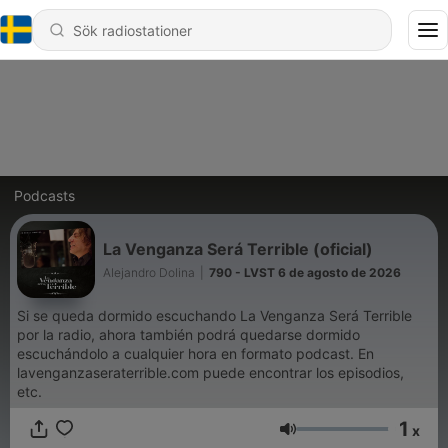
Podcasts
La Venganza Será Terrible (oficial)
Alejandro Dolina
|
790 - LVST 6 de agosto de 2026
Si se queda dormido escuchando La Venganza Será Terrible
por la radio, ahora también podrá quedarse dormido
escuchándolo a cualquier hora en formato podcast. En
lavenganzaseraterrible.com puede encontrar los episodios,
etc.
1
x
Volym