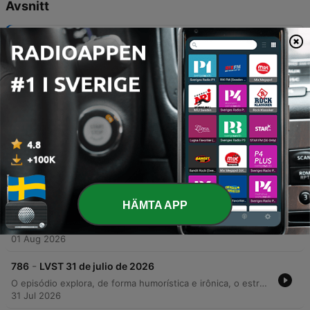
Avsnitt
-
790
LVST 6 de agosto de 2026
Los presentadores inician con una agenda de eventos culturales y un análisis humorístico sobre hábitos de higiene personal, abordando desde el cuidado del cabello hasta la limpieza de pies y anteojos. La charla transita hacia temas históricos, explorando las catástrofes del año 536, para finalizar con un repaso por los peligros laborales en la construcción y la interacción con la audiencia.
06 Aug 2026
-
789
LVST 5 de agosto de 2026
El programa inicia con la presentación de sus conductores y el anuncio de próximos eventos culturales en La Trastienda, el Teatro Helios y el Antel Arena. A través de un tono humorístico, se explora el desafío que representa para los habitantes de la ciudad participar en festivales de doma, analizando desde el reglamento y la vestimenta hasta las tradiciones del mate y el entrenamiento. Posteriormente, el episodio aborda un debate histórico sobre la verdadera autoría de las obras de William Shakespeare, examinando diversas teorías conspirativas. El programa concluye con una sección de interacción con los oyentes y una parodia cómica sobre las complicaciones y situaciones estresantes de los viajes familiares en automóvil.
05 Aug 2026
-
788
LVST 4 de agosto de 2026
Este episódio percorre uma jornada de diálogos que transitam entre o surrealismo cômico e a nostalgia histórica. A conversa inicia com discussões absurdas sobre a escolha de carnes para churrascos, abordando desde critérios bizarros de seleção até dietas alternativas inusitadas. A narrativa evolui para memórias de confeitaria artesanal e técnicas de cultivo, antes de mergulhar na exploração histórica da poesia na China durante a dinastia Tang, focando na vida do poeta Li Po. O episódio encerra com reflexões sobre segurança doméstica, manutenção de portas e memórias pessoais sobre consultórios de psicanálise e trajetórias de vida.
04 Aug 2026
HÄMTA APP
-
787
LVST 1 de agosto de 2026
En este episodio, los comediantes exploran a través de sketches cómicos la conflictiva relación entre padres e hijos adolescentes, abordando el choque generacional, la vestimenta y el uso de lenguaje obsoleto. La sátira continúa analizando diversas situaciones sociales y familiares, desde la intrusión parental hasta conflictos escolares. Posteriormente, el programa transita hacia la narración de la leyenda del Holandés Errante y sus avistamientos históricos, para finalmente discutir con humor los desafíos logísticos y sociales de organizar fiestas en casa, incluyendo temas como el presupuesto, la gestión de invitados y las posibles complicaciones con los vecinos.
01 Aug 2026
-
786
LVST 31 de julio de 2026
O episódio explora, de forma humorística e irônica, o estresse inerente a diversas profissões, desde heladeiros e tosadores até controladores aéreos e motoristas de transporte urbano. Através de situações exageradas, os apresentadores analisam a carga mental e os desafios operacionais de ocupações que exigem alta vigilância ou controle emocional. A discussão transita para uma introdução biográfica sobre o filósofo George Gurdjieff, detalhando sua busca por verdades ocultas e a formulação do 'Quarto Caminho'. O programa encerra com um jogo de curiosidades sobre os oceanos e um debate dramático simulando um ambiente de tribunal.
31 Jul 2026