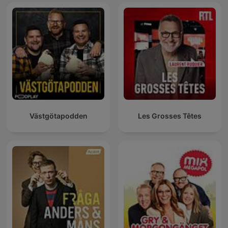
Västgötapodden
Les Grosses Têtes