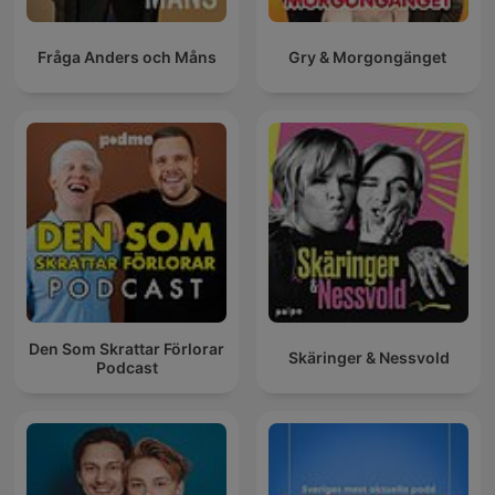
Fråga Anders och Måns
Gry & Morgongänget
Den Som Skrattar Förlorar
Skäringer & Nessvold
Podcast