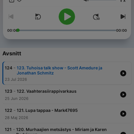
x
lunnaiden kanssa ja katosi. Piinan Kirous -podcastin jaksot
Volym
käsittelevät usein aiheita, joita ei aina mielletä osaksi true crime
genreä ja siksi podcast on helpommin lähestyttävä myös niille,
jotka eivät normaalisti kiinnostuisi tosielämän rikoksista. Piinan
Kirouksen jaksot ovat kattavia tositarinoita kustakin aiheesta ja
ne pitävät sinut otteessaan viimeisiin sekunteihin saakka.
00:00
00:00
Jaksot on koottu monien eri lähteiden tiedoista. Podin
käsikirjoittajana ja kertojana toimii Naana Ranta
Rovaniemeltä.Insta: @piinankirous Face: Piinan Kirous
Sähköposti: piinankirous@gmail.comUusi Piinan kirous -jakso
Avsnitt
julkaistaan Podimossa torstaisin.
-
124
123. Tuhoisa talk show - Scott Amedure ja
Jonathan Schmitz
23 Jul 2026
-
123
122. Vaahterasiirappivarkaus
25 Jun 2026
-
122
121. Lupa tappaa - Mark47695
28 Maj 2026
-
121
120. Murhaajien metsästys - Miriam ja Karen