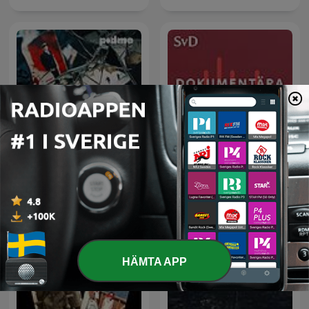
SvD Dokumentära
Svenska Mordhistorier
berättelser
HÄMTA APP