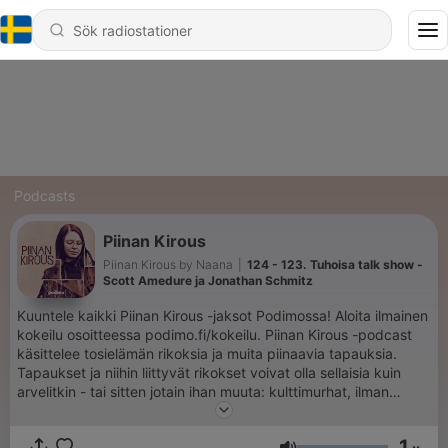
Podcasts
Piinan Kirous
Piinan Kirous by Naana
|
124 - 123. Tuhoisa talk show -
Scott Amedure ja Jonathan Schmitz
Kuuntele kaikki Piinan Kirous -jaksot Podimossa! Aloita ilmainen
kokeilu osoitteessa podimo.fi/kokeilu. Piinan Kirous -podcast
käsittelee tosielämän rikoksia ja muita piinaavia tapauksia.
Tapaukset ja niihin liittyvät rikokset voivat olla sellaisia kuin
arvelitkin - tai sitten jotain ihan muuta: kulttimurhat, ilman
potilaan suostumusta otettu käänteentekevä solunäyte,
megaluokan huijari tai mies, joka hyppäsi lentokoneesta
1