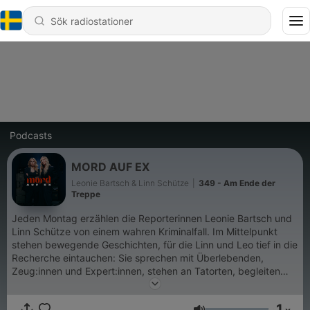
Podcasts
MORD AUF EX
Leonie Bartsch & Linn Schütze
|
349 - Am Ende der
Treppe
Jeden Montag erzählen die Reporterinnen Leonie Bartsch und
Linn Schütze von einem wahren Kriminalfall. Im Mittelpunkt
stehen bewegende Geschichten, für die Linn und Leo tief in die
Recherche eintauchen: Sie sprechen mit Überlebenden,
Zeug:innen und Expert:innen, stehen an Tatorten, begleiten
Prozesse im Gerichtssaal und arbeiten sich durch
Gerichtsurteile, Aussagen und Widersprüche. Mord auf Ex
1