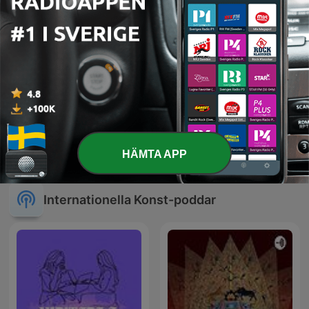
Göteborgsflickor by Sigge
حواديت قبل النوم
HÄMTA APP
Strömberg (1885 - 1920)
Internationella Konst-poddar