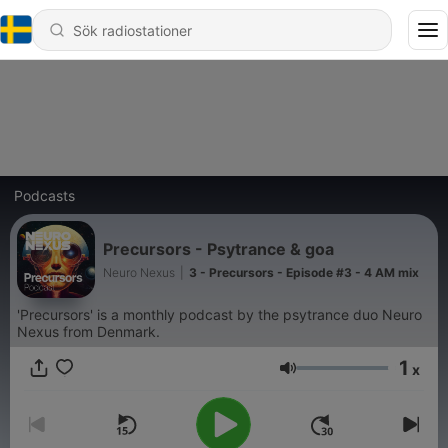
Podcasts
Precursors - Psytrance & goa
Neuro Nexus
|
3 - Precursors - Episode #3 - 4 AM mix
'Precursors' is a monthly podcast by the psytrance duo Neuro
Nexus from Denmark.
1
x
Volym