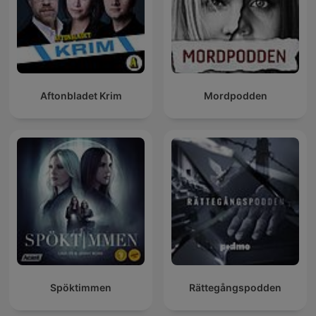
Aftonbladet Krim
Mordpodden
Spöktimmen
Rättegångspodden