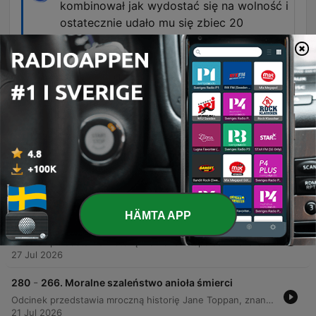
kombinował jak wydostać się na wolność i
ostatecznie udało mu się zbiec 20
października 2020 roku.
00:19:33 · Informacja o nieudanej próbie ucieczki
skazanego więźnia.
Avsnitt
-
282
268. Morderstwo na łodzi podwodnej
Odcinek przedstawia szczegółową historię morderstwa Kim Wall, szwedzkiej dziennikarki, dokonanego przez Petera Madsena na pokładzie prywatnej łodzi podwodnej Nautilus. Narracja śledzi losy Madsena – od jego dzieciństwa i pasji do budowy rakiet, przez działalność inżynieryjną w Copenhagen Suborbitals, aż po tragiczne wydarzenia z sierpnia 2017 roku. Słuchacz poznaje przebieg śledztwa, proces odkrywania makabrycznych szczegółów zbrodni oraz późniejsze zmiany w zeznaniach sprawcy. Historia obejmuje również aspekty życia prywatnego ofiary, jej kariery dziennikarskiej oraz dziedzictwa, jakie pozostawiła po sobie poprzez fundacje upamiętniające jej pamięć.
03 Aug 2026
HÄMTA APP
-
281
267. Koktajl dla trupa
Odcinek przedstawia historię Nathana Leopolda i Richarda Loeba, dwóch niezwykle inteligentnych młodych mężczyzn z bogatych rodzin w Chicago, którzy dokonali zaplanowanego morderstwa Bobby'ego Franksa w ramach realizacji idei 'nadczłowieka'. Historia obejmuje przebieg zbrodni, proces sądowy prowadzony przez Clarence'a Darrowa oraz tragiczny koniec Richarda Loeba w więzieniu. Program przybliża także dalsze losy sprawców, życie Leopolda po uzyskaniu zwolnienia warunkowego oraz refleksje nad naturą ludzkiego zła. Autorka nawiązuje do filmu Hitchcocka, wyjaśniając pochodzenie tytułu odcinka, i porównuje tę historię do przypadku braci Menendez.
27 Jul 2026
-
280
266. Moralne szaleństwo anioła śmierci
Odcinek przedstawia mroczną historię Jane Toppan, znanej jako „anioł śmierci”, działającej na przełomie XIX i XX wieku w Stanach Zjednoczonych. Narracja śledzi losy kobiety od trudnego dzieciństwa w Bostonie, przez pracę jako pielęgniarka, aż po seryjne morderstwa dokonywane za pomocą trucizn, takich jak morfina czy strychnina. Historia ukazuje mechanizmy psychologiczne sprawczyni, jej potrzebę kontroli oraz makabryczne motywacje. Analiza obejmuje proces sądowy, w którym Toppan została uniewinniona z powodu niepoczytalności, oraz jej późniejsze życie w zakładzie psychiatrycznym. Autorka przygląda się profilowi psychologicznemu zabójczyni, wskazując na skomplikowane powody jej czynów, od traum rodzinnych po seksualną satysfakcję płynącą z obserwowania śmierci.
21 Jul 2026