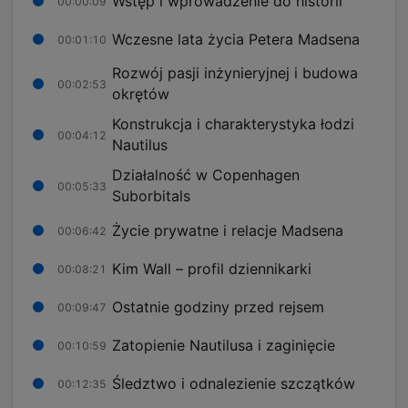
Wstęp i wprowadzenie do historii
00:00:09
Wczesne lata życia Petera Madsena
00:01:10
Rozwój pasji inżynieryjnej i budowa
00:02:53
okrętów
Konstrukcja i charakterystyka łodzi
00:04:12
Nautilus
Działalność w Copenhagen
00:05:33
Suborbitals
Życie prywatne i relacje Madsena
00:06:42
Kim Wall – profil dziennikarki
00:08:21
Ostatnie godziny przed rejsem
00:09:47
Zatopienie Nautilusa i zaginięcie
00:10:59
Śledztwo i odnalezienie szczątków
00:12:35