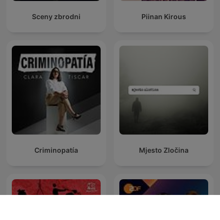
Sceny zbrodni
Piinan Kirous
Criminopatía
Mjesto Zločina