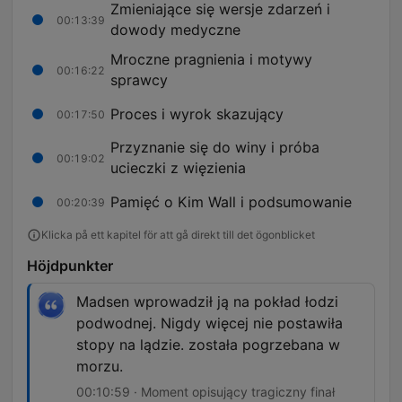
Zmieniające się wersje zdarzeń i
00:13:39
dowody medyczne
Mroczne pragnienia i motywy
00:16:22
sprawcy
Proces i wyrok skazujący
00:17:50
Przyznanie się do winy i próba
00:19:02
ucieczki z więzienia
Pamięć o Kim Wall i podsumowanie
00:20:39
Klicka på ett kapitel för att gå direkt till det ögonblicket
Höjdpunkter
Madsen wprowadził ją na pokład łodzi
podwodnej. Nigdy więcej nie postawiła
stopy na lądzie. została pogrzebana w
morzu.
00:10:59 · Moment opisujący tragiczny finał