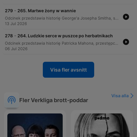
-
279
265. Martwe żony w wannie
Odcinek przedstawia historię George'a Josepha Smitha, seryjnego mordercy, który żenił się z wieloma kobietami, by okradać je i doprowadzać do śmierci w wannie. Detektyw Artur Neil powiązał ze sobą przypadki zgonów jego żon, co doprowadziło do ujęcia sprawcy po odkryciu powtarzających się schematów działania. Finał śledztwa nastąpił po odkryciu przez medyka sądowego metody topienia ofiar poprzez szarpnięcie za nogi. Po procesie i wyroku śmierci, Smith został powieszony w sierpniu 1915 roku, pozostawiając po sobie historię tragicznych zbrodni i manipulacji.
13 Jul 2026
-
278
264. Ludzkie serce w puszce po herbatnikach
Odcinek przedstawia historię Patricka Mahona, przestępcy, który dopuścił się brutalnego morderstwa swojej kochanki, Emily Kay, a następnie rozczłonkował jej ciało. Mimo prób zatarcia śladów, podejrzliwość jego żony, Jessie, doprowadziła do odkrycia dowodów w bagażu i aresztowania sprawcy. Śledztwo kulminuje w odnalezieniu makabrycznych szczątków w wynajętym domku, co prowadzi do procesu sądowego i ostatecznie egzekucji Mahona. Sprawa ta, znana jako Crambles Murder, pozostawiła trwały ślad w historii kryminalistyki, zmieniając procedury pracy policji.
06 Jul 2026
Visa fler avsnitt
Visa alla
Fler Verkliga brott-poddar