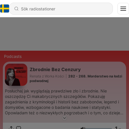
Podcasts
Zbrodnie Bez Cenzury
Renata z Worka Kości
|
282 - 268. Morderstwo na łodzi
podwodnej
Posłuchaj jak wyglądają prawdziwe zło i zbrodnie. Nie
oszczędzę Ci makabrycznych szczegółów. Pokazuję
zagadnienia z kryminologii i historii bez zabobonów, legend i
domysłów, wzbogacone o badania naukowe i statystyki.
Opowiadam też o niezwykłych pogrzebach i o tym, co dzieje
się z naszym ciałem po śmierci. Nowy odcinek w każdą sobotę
o 10:00. Jeśli słuchasz mnie na Spotify, bardzo proszę
1