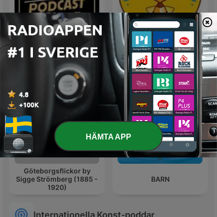
Svenska Graffare
Svenska Bins podcast
Podcast
HÄMTA APP
Göteborgsflickor by
Sigge Strömberg (1885 -
BARN
1920)
Internationella Konst-poddar