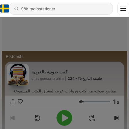
Podcasts
كتب صوتية بالعربية
enas gomaa ibrahim
|
224 - فلسفة التاريخ ٢٥
مقاطع صوتيه من كتب وروايات عربيه لعشاق الكتب المسموعة
1
x
Volym