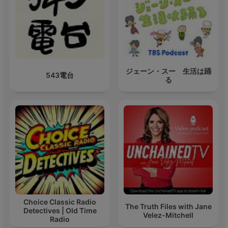
ジェーン・スー 生活は踊
543電台
る
Choice Classic Radio
The Truth Files with Jane
Detectives | Old Time
Velez-Mitchell
Radio