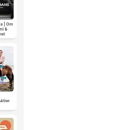
s | Om
mi &
vet
ktier