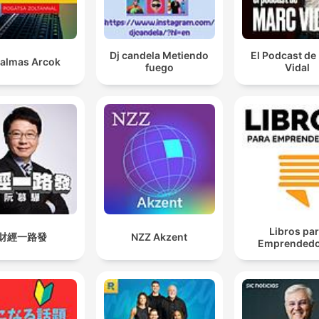
Dj candela Metiendo
El Podcast de
almas Arcok
fuego
Vidal
Libros pa
財經一路發
NZZ Akzent
Emprendedo