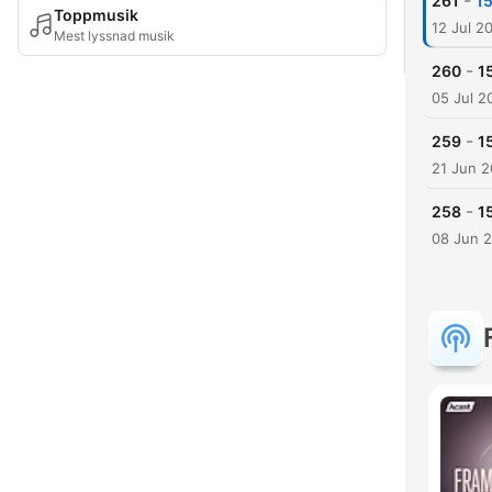
-
261
15
Toppmusik
12 Jul 2
Mest lyssnad musik
-
260
1
05 Jul 2
-
259
1
21 Jun 
-
258
1
08 Jun 