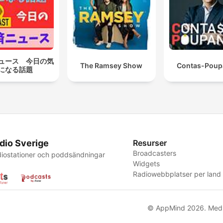
ュース 今日の気
The Ramsey Show
Contas-Poup
になる話題
dio Sverige
Resurser
Broadcasters
iostationer och poddsändningar
Widgets
Radiowebbplatser per land
© AppMind 2026. Med 