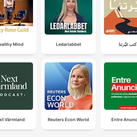
althy Mind
Ledarlabbet
كتب غيّرتنا
xt Värmland
Reuters Econ World
Entre Anunc