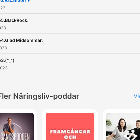
6.Vacatioon🌴
023
55.BlackRock.
023
54.Glad Midsommar.
2023
53.(^_^)
2023
Fler Näringsliv-poddar
Vi