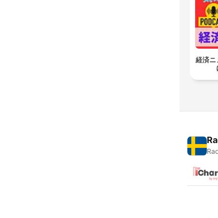
経済ニ
Ra
Rad