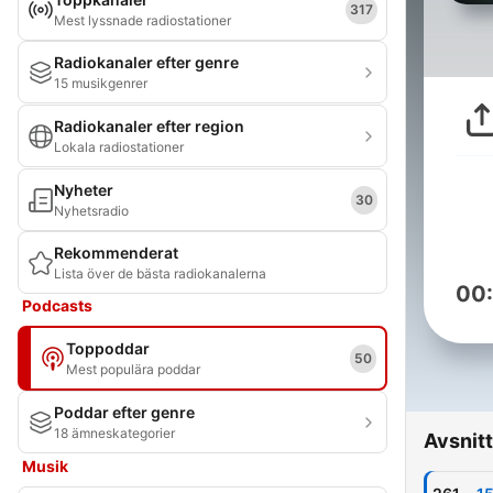
317
Mest lyssnade radiostationer
Radiokanaler efter genre
15 musikgenrer
Radiokanaler efter region
Lokala radiostationer
Nyheter
30
Nyhetsradio
Rekommenderat
Lista över de bästa radiokanalerna
00
Podcasts
Toppoddar
50
Mest populära poddar
Poddar efter genre
18 ämneskategorier
Avsnitt
Musik