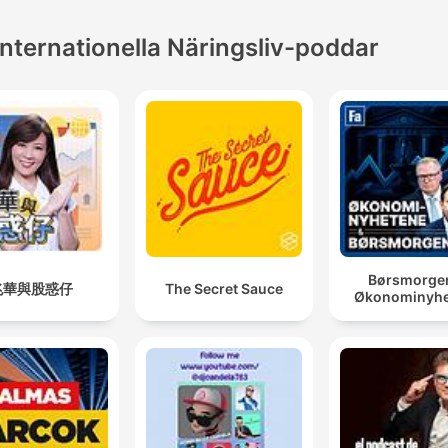
Internationella Näringsliv-poddar
Børsmorge
兆華與股惑仔
The Secret Sauce
Økonominyhe