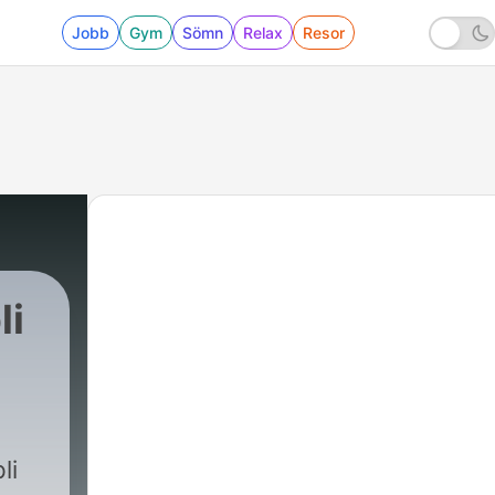
Jobb
Gym
Sömn
Relax
Resor
li
li