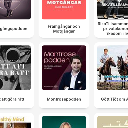
RikaTillsamman
Framgångar och
mgångspodden
privatekono
Motgångar
rikedom i li
t att göra rätt
Montrosepodden
Gött Tjöt om A