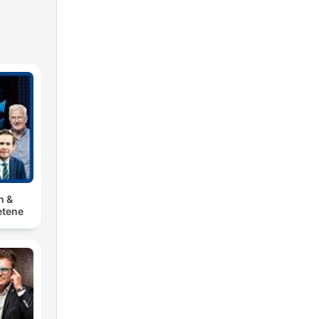
n &
tene