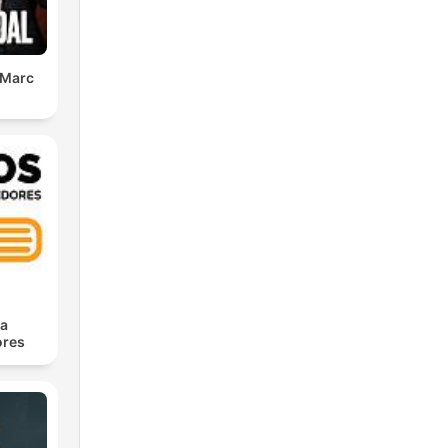
 Marc
ra
res