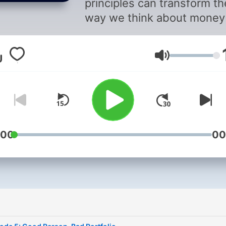
principles can transform th
way we think about money
investing
Volym
www.thebuddhishinvestor
:00
00