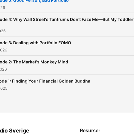
ode 5: Good Person, Bad Portfolio
026
ode 4: Why Wall Street's Tantrums Don't Faze Me—But My Toddler
026
ode 3: Dealing with Portfolio FOMO
2026
ode 2: The Market's Monkey Mind
2026
ode 1: Finding Your Financial Golden Buddha
2025
dio Sverige
Resurser