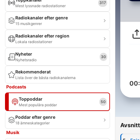
317
Mest lyssnade radiostationer
Radiokanaler efter genre
15 musikgenrer
Radiokanaler efter region
Lokala radiostationer
Nyheter
30
Nyhetsradio
Rekommenderat
Lista över de bästa radiokanalerna
00
Podcasts
Toppoddar
50
Mest populära poddar
Poddar efter genre
18 ämneskategorier
Avsnitt
Musik