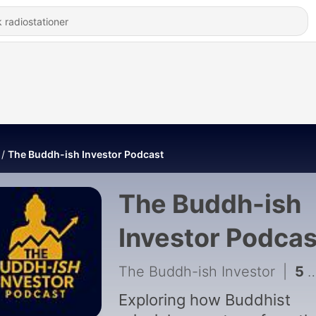
The Buddh-ish Investor Podcast
The Buddh-ish
Investor Podcas
The Buddh-ish Investor
|
5 - Episode 5: Good Person, Bad Portfolio
Exploring how Buddhist