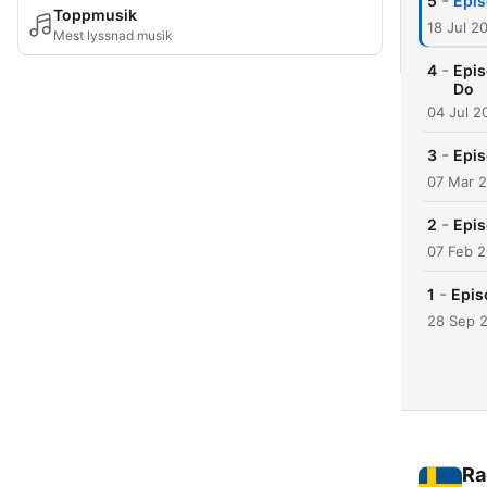
-
5
Epis
Toppmusik
18 Jul 2
Mest lyssnad musik
-
4
Epis
Do
04 Jul 2
-
3
Epis
07 Mar 
-
2
Epis
07 Feb 
-
1
Epis
28 Sep 
Ra