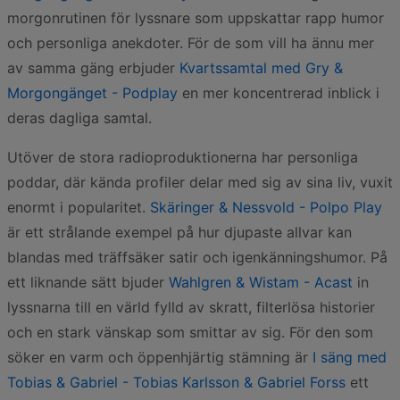
morgonrutinen för lyssnare som uppskattar rapp humor
och personliga anekdoter. För de som vill ha ännu mer
av samma gäng erbjuder
Kvartssamtal med Gry &
Morgongänget - Podplay
en mer koncentrerad inblick i
deras dagliga samtal.
Utöver de stora radioproduktionerna har personliga
poddar, där kända profiler delar med sig av sina liv, vuxit
enormt i popularitet.
Skäringer & Nessvold - Polpo Play
är ett strålande exempel på hur djupaste allvar kan
blandas med träffsäker satir och igenkänningshumor. På
ett liknande sätt bjuder
Wahlgren & Wistam - Acast
in
lyssnarna till en värld fylld av skratt, filterlösa historier
och en stark vänskap som smittar av sig. För den som
söker en varm och öppenhjärtig stämning är
I säng med
Tobias & Gabriel - Tobias Karlsson & Gabriel Forss
ett