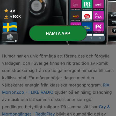
Sida
3
av
4
<
3
4
>
HÄMTA APP
Humor har en unik förmåga att förena oss och förgylla
vardagen, och i Sverige finns en rik tradition av komik
som sträcker sig från de tidiga morgontimmarna till sena
kvällssamtal. För många börjar dagen med den
välbekanta energin från klassiska morgonprogram.
RIX
MorronZoo - I LIKE RADIO
bjuder på en härlig blandning
av musik och lättsamma diskussioner som gör
pendlingen betydligt roligare. På samma sätt har
Gry &
Morgongänget - RadioPlay
blivit en oumbärlig del av