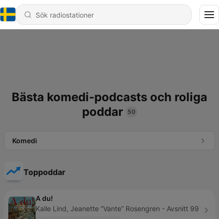
Bästa komedi-podcasts och roliga
poddar
50
Komedi
Toppoddar
A du!
Kalle Lind, Jeanette ”Vante” Rosengren - Avsnitt 99