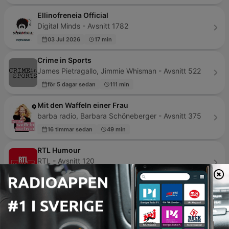
Ellinofreneia Official
Digital Minds - Avsnitt 1782
03 Jul 2026
17 min
Crime in Sports
James Pietragallo, Jimmie Whisman - Avsnitt 522
för 5 dagar sedan
111 min
Mit den Waffeln einer Frau
barba radio, Barbara Schöneberger - Avsnitt 375
16 timmar sedan
49 min
RTL Humour
RTL - Avsnitt 120
13 timmar sedan
2 min
LOS COMICOS AMBULANTES
Pirata Podcast - Avsnitt 27
20 Jun 2018
5 min