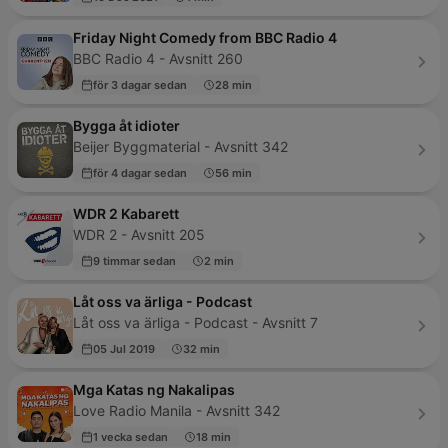
Friday Night Comedy from BBC Radio 4
BBC Radio 4 - Avsnitt 260
för 3 dagar sedan
28 min
Bygga åt idioter
Beijer Byggmaterial - Avsnitt 342
för 4 dagar sedan
56 min
WDR 2 Kabarett
WDR 2 - Avsnitt 205
9 timmar sedan
2 min
Låt oss va ärliga - Podcast
Låt oss va ärliga - Podcast - Avsnitt 7
05 Jul 2019
32 min
Mga Katas ng Nakalipas
Love Radio Manila - Avsnitt 342
1 vecka sedan
18 min