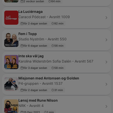
2 veckor sedan
64 min
La Luciérnaga
Caracol Pódcast - Avsnitt 1009
för 2 dagar sedan
92 min
Fem i Topp
Studio Nyström - Avsnitt 550
för 6 dagar sedan
56 min
Inte ska väl jag
Karolina Widerström Sofia Dalén - Avsnitt 567
för 3 dagar sedan
58 min
Misjonen med Antonsen og Golden
P4-gruppen - Avsnitt 1537
för 2 dagar sedan
31 min
Lønsj med Rune Nilson
NRK - Avsnitt 4
15 Dec 2021
1 min