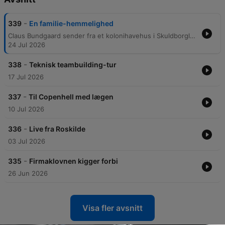
-
339
En familie-hemmelighed
Claus Bundgaard sender fra et kolonihavehus i Skuldborglanden, hvor han er samlet med sine søskende til en sommerbegivenhed. Samtalen spænder fra familiens historie og husets arkitektur til en gåtur gennem haven, hvor de diskuterer alt fra familieforhold til fundet af en gammel økse. Brødrene Claus og Lars udforsker desuden et mystisk underjordisk bunkersystem fundet via et lem i deres farfars kolonihave. Under udforskningen finder de gamle genstande og spekulerer over systemets historiske forbindelse til anden verdenskrig, før de til sidst støder på Emil, der sidder uventet i bunkeren.
24 Jul 2026
-
338
Teknisk teambuilding-tur
17 Jul 2026
-
337
Til Copenhell med lægen
10 Jul 2026
-
336
Live fra Roskilde
03 Jul 2026
-
335
Firmaklovnen kigger forbi
26 Jun 2026
Visa fler avsnitt