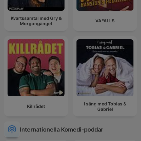
Kvartssamtal med Gry &
VAFALLS
Morgongänget
I säng med Tobias &
Killrådet
Gabriel
Internationella Komedi-poddar