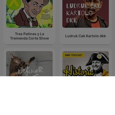
Tres Patines y La
Ludruk Cak Kartolo dkk
Tremenda Corte Show
好味小姐開束縛我還你原形
Historia dla dorosłych