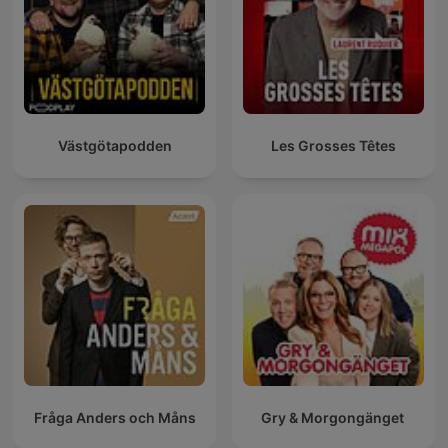
Västgötapodden
Les Grosses Têtes
Fråga Anders och Måns
Gry & Morgongänget