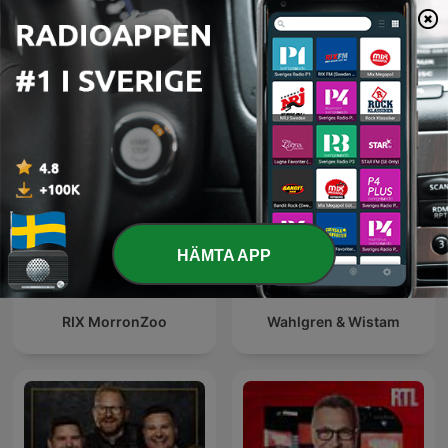
Visa alla
Fler Komedi-poddar
HÄMTA APP
RIX MorronZoo
Wahlgren & Wistam