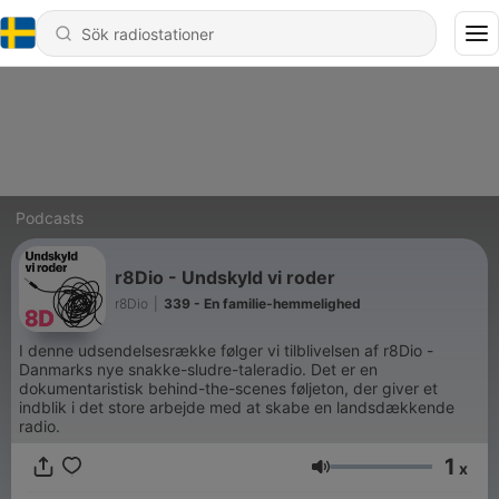
Podcasts
r8Dio - Undskyld vi roder
r8Dio
|
339 - En familie-hemmelighed
I denne udsendelsesrække følger vi tilblivelsen af r8Dio -
Danmarks nye snakke-sludre-taleradio. Det er en
dokumentaristisk behind-the-scenes føljeton, der giver et
indblik i det store arbejde med at skabe en landsdækkende
radio.
1
x
Volym