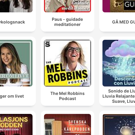
Paus - guidade
ykologsnack
GÅ MED G
meditationer
Sonido de Ll
The Mel Robbins
ger om livet
Lluvia Relajante, Lluv
Podcast
Suave, Lluvia
Nocturna, De
Con Lluvi