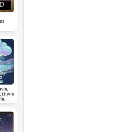
UD
uvia,
ia
scanso
a