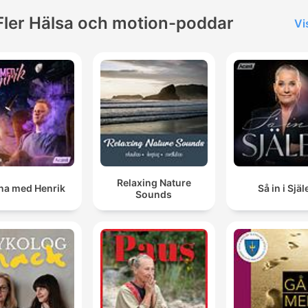
Fler Hälsa och motion-poddar
Vi
Relaxing Nature
a med Henrik
Så in i Själ
Sounds