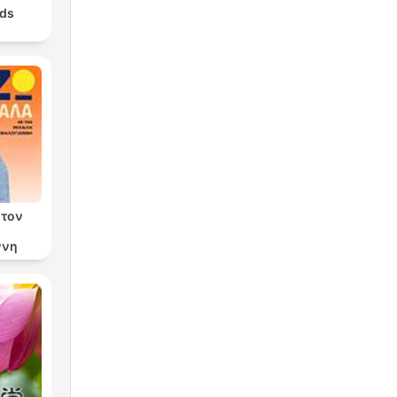
nds
 τον
ννη