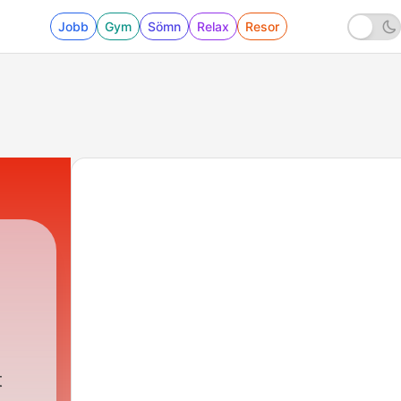
Jobb
Gym
Sömn
Relax
Resor
t