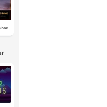
sinne
ar