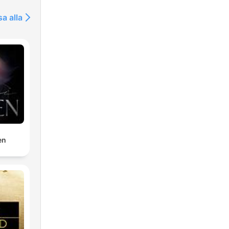
sa alla
en