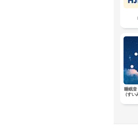
睡眠音
(すいみ