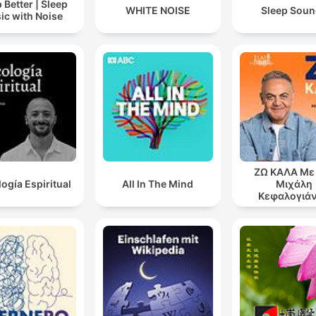
 Better | Sleep
WHITE NOISE
Sleep Sou
ic with Noise
ΖΩ ΚΑΛΑ Με
logía Espiritual
All In The Mind
Μιχάλη
Κεφαλογιά