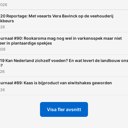
2026
transitie naar een meer
plantaardige samenleving.
20 Reportage: Met veearts Vera Bavinck op de veehouderij
akbeurs
026
urnaal #90: Rookaroma mag nog wel in varkensspek maar niet
er in plantaardige spekjes
026
19 Kan Nederland zichzelf voeden? En wat levert de landbouw on
p?
026
urnaal #89: Kaas is bijproduct van eiwitshakes geworden
026
Visa fler avsnitt