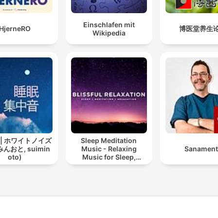
Einschlafen mit
HjerneRO
博医堂养生
Wikipedia
 | ホワイトノイズ
Sleep Meditation
んおと, suimin
Music - Relaxing
Sanament
oto)
Music for Sleep,
Meditation &
Relaxation