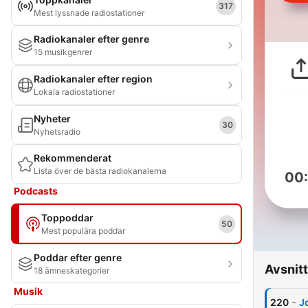
317
Mest lyssnade radiostationer
Radiokanaler efter genre
15 musikgenrer
Radiokanaler efter region
Lokala radiostationer
Nyheter
30
Nyhetsradio
Rekommenderat
Lista över de bästa radiokanalerna
00
Podcasts
Toppoddar
50
Mest populära poddar
Poddar efter genre
Avsnitt
18 ämneskategorier
Musik
-
220
J