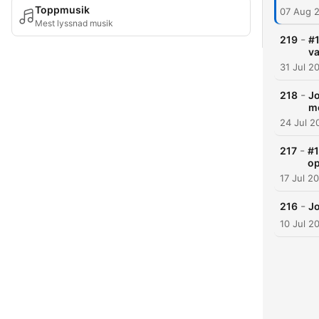
Toppmusik
07 Aug 
Mest lyssnad musik
-
219
#1
v
31 Jul 2
-
218
Jo
me
24 Jul 2
-
217
#1
o
17 Jul 2
-
216
Jo
10 Jul 2