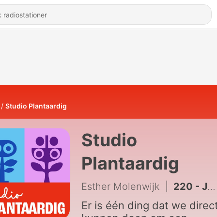
Studio Plantaardig
Studio
Plantaardig
Esther Molenwijk
|
220 - Journaal #91: Goed nieuws voor iedereen met acht tentakels
Er is één ding dat we direc