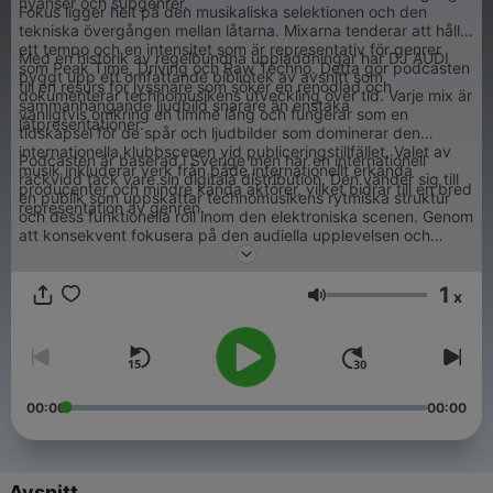
nyanser och subgenrer.
Fokus ligger helt på den musikaliska selektionen och den
tekniska övergången mellan låtarna. Mixarna tenderar att hålla
ett tempo och en intensitet som är representativ för genrer
Med en historik av regelbundna uppladdningar har DJ AUDI
som Peak Time, Driving och Raw Techno. Detta gör podcasten
byggt upp ett omfattande bibliotek av avsnitt som
till en resurs för lyssnare som söker en renodlad och
dokumenterar technomusikens utveckling över tid. Varje mix är
sammanhängande ljudbild snarare än enstaka
vanligtvis omkring en timme lång och fungerar som en
låtpresentationer.
tidskapsel för de spår och ljudbilder som dominerar den
internationella klubbscenen vid publiceringstillfället. Valet av
Podcasten är baserad i Sverige men har en internationell
musik inkluderar verk från både internationellt erkända
räckvidd tack vare sin digitala distribution. Den vänder sig till
producenter och mindre kända aktörer, vilket bidrar till en bred
en publik som uppskattar technomusikens rytmiska struktur
representation av genren.
och dess funktionella roll inom den elektroniska scenen. Genom
att konsekvent fokusera på den audiella upplevelsen och
undvika avbrott, bibehåller Techno Mix, Best Techno en profil
som en renodlad förmedlare av elektronisk musik i
1
podcastformat.
x
Volym
00:00
00:00
Avsnitt