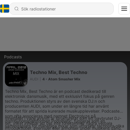
Podcasts
Techno Mix, Best Techno
AUDI
|
4 - Atom Smasher Mix
Techno Mix, Best Techno är en podcast dedikerad till
elektronisk dansmusik, med ett exklusivt fokus på genren
techno. Produktionen styrs av den svenska DJ:n och
producenten AUDI, som under en längre tid har använt
formatet för att sprida kurerade musikupplevelser. Podcasten,
som ofta associeras med namnet Electrolyze på
Innehållet i varje avsnitt är strukturerat som ett oavbrutet DJ-
distributionsplattformen Podomatic, fungerar som en
set, vilket innebär att det inte förekommer några verbala
samlingsplats för månatliga mixar som utforskar technons olika
introduktioner, intervjuer eller annonser under musikens gång.