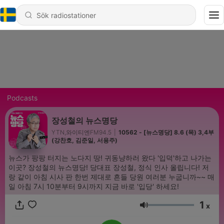
Podcasts
장성철의 뉴스명당
YTN,와이티엔FM94.5
|
10562 - [뉴스명당] 8.6 (목) 3,4부
(강찬호, 김준일, 서용주)
뉴스가 팡팡 터지는 노다지 땅! 귀동냥하러 왔다 '입덕'하고 나가는
이곳? 장성철의 뉴스명당! 당대표 장성철, 정식 인사 올립니다! 저
랑 같이 아침 시사 판 한번 제대로 흔들 당원 여러분 누굽니까~~ 매
일 아침 7시 10분부터 9시까지 지금 바로 '입당' 하세요!
1
x
Volym