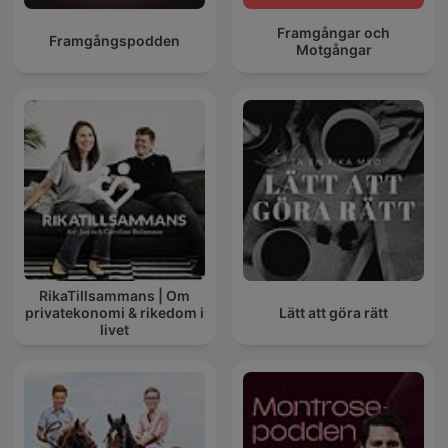
Framgångar och
Framgångspodden
Motgångar
RikaTillsammans | Om
privatekonomi & rikedom i
Lätt att göra rätt
livet