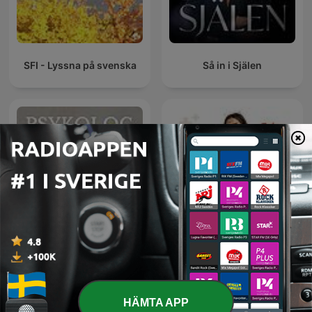
SFI - Lyssna på svenska
Så in i Själen
Psykologsnack
Sjuksköterskestudenten
HÄMTA APP