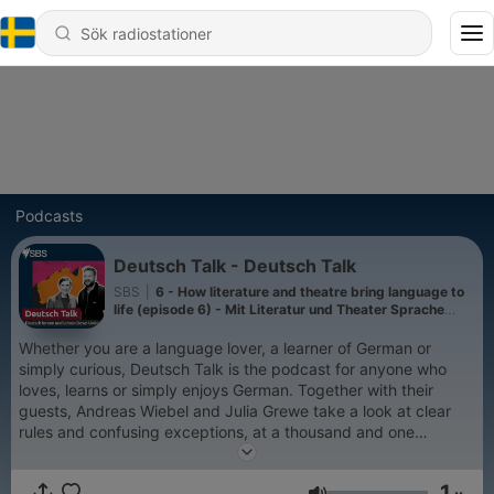
Podcasts
Deutsch Talk - Deutsch Talk
SBS
|
6 - How literature and theatre bring language to
life (episode 6) - Mit Literatur und Theater Sprache
erleben (Folge 6)
Whether you are a language lover, a learner of German or
simply curious, Deutsch Talk is the podcast for anyone who
loves, learns or simply enjoys German. Together with their
guests, Andreas Wiebel and Julia Grewe take a look at clear
rules and confusing exceptions, at a thousand and one
vocabulary quirks and at melodious phonetics. Discover the
beauty and pitfalls of the German language – from grammar to
1