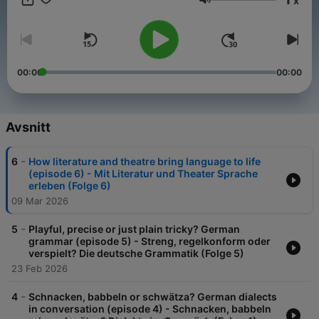
x
literature to philosophy. - Ob Sprachliebhaber,
Volym
Deutschlernende oder einfach Neugierige: Deutsch Talk ist der
Podcast für alle, die Deutsch lieben, lernen oder einfach
genießen. Andreas Wiebel und Julia Grewe werfen gemeinsam
mit ihren Gästen einen Blick auf klare Regeln und verwirrende
Ausnahmen, auf tausendundeine Vokabel und auf die
00:00
00:00
klingende Phonetik. Entdecken Sie die Schönheit und die
Stolperfallen der deutschen Sprache – von Grammatik über
Literatur bis hin zur Philosophie.
Avsnitt
-
6
How literature and theatre bring language to life
(episode 6) - Mit Literatur und Theater Sprache
erleben (Folge 6)
09 Mar 2026
-
5
Playful, precise or just plain tricky? German
grammar (episode 5) - Streng, regelkonform oder
verspielt? Die deutsche Grammatik (Folge 5)
23 Feb 2026
-
4
Schnacken, babbeln or schwätza? German dialects
in conversation (episode 4) - Schnacken, babbeln